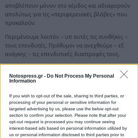
αποβλέπουν μόνον στο κέρδος και αδιαφορούν
απολύτως για τις «περιφερειακές βλάβες» που
προκαλούν.
Περιμένουμε λοιπόν – υπ αυτές τις συνθήκες –
τους επενδυτές. Πρόθυμοι να ανεχθούμε – εξ
ανάγκης – τις επενδυτικές διαστροφές τους.
Ενώ όμως δεχόμαστε τους μεγάλους ατίθασους
επενδυτές, από τους οποίους αναμένουμε
Notospress.gr -
Do Not Process My Personal
Information
αμφίβολα περιστασιακά κέρδη, παραβλέπουμε
τις δυνατότητες χιλιάδων εγχώριων
If you wish to opt-out of the sale, sharing to third parties, or
μικροεπενδυτών από τον λαό μας, που θα
processing of your personal or sensitive information for
targeted advertising by us, please use the below opt-out
μπορούσαν να δημιουργήσουν αναπτυξιακές
section to confirm your selection. Please note that after your
δυνατότητες σε ευρεία κλίμακα της οικονομίας.
opt-out request is processed you may continue seeing
Που θα μπορούσαν να δημιουργήσουν χιλιάδες
interest-based ads based on personal information utilized by
us or personal information disclosed to third parties prior to
παραγωγικές επιχειρήσεις δίνοντας αξία στα