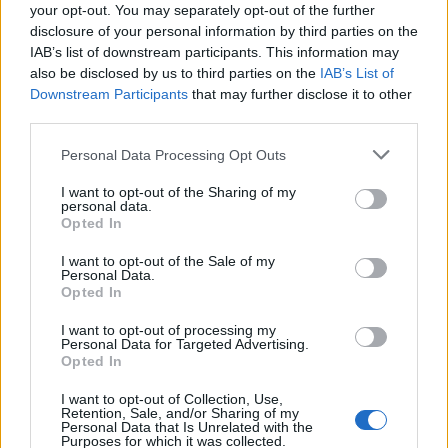
your opt-out. You may separately opt-out of the further
προϊόντα μας… Που θα μπορούσαν να
disclosure of your personal information by third parties on the
τονώσουν και να τονίσουν την μοναδικότητα της
IAB’s list of downstream participants. This information may
also be disclosed by us to third parties on the
IAB’s List of
ποιοτικής ιδιαιτερότητας στην παγκόσμια
Downstream Participants
that may further disclose it to other
αγορά.
third parties.
Πάσχουμε δηλαδή από το «σύνδρομο της
Personal Data Processing Opt Outs
παγκοσμιοποίησης» που θέλει «πέντε
I want to opt-out of the Sharing of my
personal data.
ελαιοτριβεία» στη χώρα, με στόχο τον
Opted In
περιορισμό του κόστους για την κατάκτηση του
I want to opt-out of the Sale of my
παγκόσμιου ανταγωνισμού και αδιαφορούμε για
Personal Data.
την ποιοτική και τυποποιητική αναβάθμιση των
Opted In
χιλιάδων υπαρχόντων με στόχο την άνοδο των
I want to opt-out of processing my
Personal Data for Targeted Advertising.
τιμών των προϊόντων μας και την κερδοφορία
Opted In
σε όλα τα επίπεδα…. Με λίγα λόγια δεν κάνουμε
I want to opt-out of Collection, Use,
αυτό που κάνουν οι Ελβετοί με τα ρολόγια και
Retention, Sale, and/or Sharing of my
Personal Data that Is Unrelated with the
τις σοκολάτες τους, οι Ιταλοί μες τα ενδύματα,
Purposes for which it was collected.