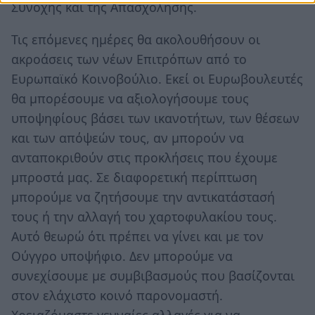
Συνοχής και της Απασχόλησης.
Τις επόμενες ημέρες θα ακολουθήσουν οι
ακροάσεις των νέων Επιτρόπων από το
Ευρωπαϊκό Κοινοβούλιο. Εκεί οι Ευρωβουλευτές
θα μπορέσουμε να αξιολογήσουμε τους
υποψηφίους βάσει των ικανοτήτων, των θέσεων
και των απόψεών τους, αν μπορούν να
ανταποκριθούν στις προκλήσεις που έχουμε
μπροστά μας. Σε διαφορετική περίπτωση
μπορούμε να ζητήσουμε την αντικατάστασή
τους ή την αλλαγή του χαρτοφυλακίου τους.
Αυτό θεωρώ ότι πρέπει να γίνει και με τον
Ούγγρο υποψήφιο. Δεν μπορούμε να
συνεχίσουμε με συμβιβασμούς που βασίζονται
στον ελάχιστο κοινό παρονομαστή.
Χρειαζόμαστε γενναίες αλλαγές για να