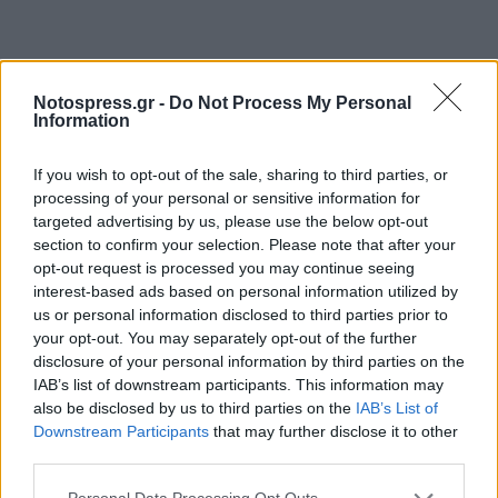
Notospress.gr -
Do Not Process My Personal
Information
Τι άραγε σημαίνει για την κυρία φον ντερ Λάιεν
If you wish to opt-out of the sale, sharing to third parties, or
ο ευρωπαϊκός τρόπος ζωής, ιδιαίτερα όταν
processing of your personal or sensitive information for
αποφασίζει να δώσει το ευαίσθητο
targeted advertising by us, please use the below opt-out
χαρτοφυλάκιο της Διεύρυνσης στον πρώην
section to confirm your selection. Please note that after your
opt-out request is processed you may continue seeing
Υπουργό Δικαιοσύνης του κ. Όρμπαν και
interest-based ads based on personal information utilized by
συνυπεύθυνο για τη διολίσθηση της Ουγγαρίας
us or personal information disclosed to third parties prior to
στο μέτωπο του Κράτους Δικαίου και της
your opt-out. You may separately opt-out of the further
disclosure of your personal information by third parties on the
ανεξαρτησίας των θεσμών. Η ευθύνη του
IAB’s list of downstream participants. This information may
ελέγχου συμμόρφωσης των προς ένταξη χωρών
also be disclosed by us to third parties on the
IAB’s List of
των Δυτικών Βαλκανίων όπως η Αλβανία αλλά
Downstream Participants
that may further disclose it to other
third parties.
και η παρακολούθηση της Τουρκίας από έναν
τέτοιο πολιτικό προερχόμενο από την