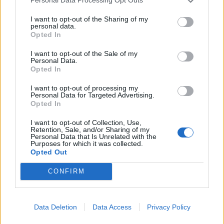
Personal Data Processing Opt Outs
κυβέρνηση του Όρμπαν, δε μπορεί να θεωρηθεί
I want to opt-out of the Sharing of my
θετική εξέλιξη. Πως μπορεί να ζητά την τήρηση
personal data.
Opted In
των κριτήριων της Κοπεγχάγης, αυτός που τα
παραβιάζει εκ των έσω;
I want to opt-out of the Sale of my
Personal Data.
Opted In
Στα θετικά βέβαια θα ήθελα να σημειώσω ως
εισηγητής του Ευρωπαϊκού Κοινοβουλίου για το
I want to opt-out of processing my
Personal Data for Targeted Advertising.
rescEU την αναβάθμιση του Ευρωπαϊκού
Opted In
Μηχανισμού Πολιτικής Προστασίας ως ένα
I want to opt-out of Collection, Use,
κύριο εργαλείο άσκησης πολιτικής καθώς πλέον
Retention, Sale, and/or Sharing of my
Personal Data that Is Unrelated with the
αποτελεί την κυρία αρμοδιότητα του νέου
Purposes for which it was collected.
Opted Out
Επιτρόπου διαχείρισης κρίσεων Janez Lenarčič.
Επίσης θετικές προσδοκίες δημιουργεί η ισχυρή
CONFIRM
παρουσία Επιτρόπων που προέρχονται από την
Σοσιαλιστική Ομάδα και η ανάληψή σημαντικών
Data Deletion
Data Access
Privacy Policy
χαρτοφυλακίων όπως της Οικονομίας, της