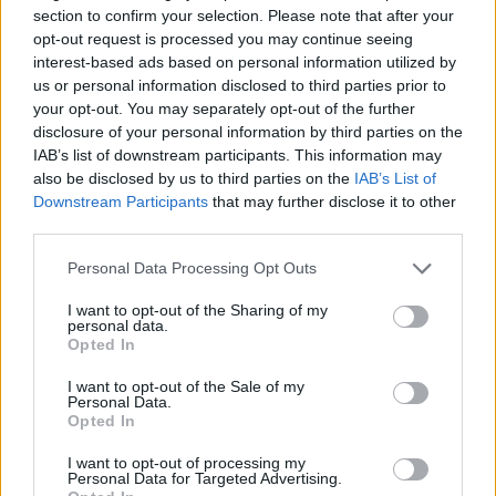
παθολογικού, καρδιολογικού, μαιευτικού,
section to confirm your selection. Please note that after your
παιδιατρικού, ακτινολογικού και
opt-out request is processed you may continue seeing
μικροβιολογικού), συνεπώς να απαιτήσουμε την
interest-based ads based on personal information utilized by
us or personal information disclosed to third parties prior to
άμεση προκήρυξη θέσεων μόνιμου και
your opt-out. You may separately opt-out of the further
επικουρικού προσωπικού , ε) πλήρη στελέχωση
disclosure of your personal information by third parties on the
του νοσοκομείου με νοσηλευτικό προσωπικό.
IAB’s list of downstream participants. This information may
also be disclosed by us to third parties on the
IAB’s List of
Τέλος, επειδή όπως τόνισα το νοσοκομείο
Downstream Participants
that may further disclose it to other
Κυπαρισσίας δεν είναι το δεύτερο νοσοκομείο
third parties.
της Μεσσηνίας αλλά εξυπηρετεί τμήματα δύο
Personal Data Processing Opt Outs
νομών (Μεσσηνίας και Ηλείας) πρέπει να
απαιτήσουμε την αποσύνδεσή του διοικητικά
I want to opt-out of the Sharing of my
personal data.
και οικονομικά από το νοσοκομείο της
Opted In
Καλαμάτας.
I want to opt-out of the Sale of my
Συνεπώς απαιτείται αγώνας ενωτικός και
Personal Data.
Opted In
μαζικός. Γι’ αυτό το λόγο προτείνουμε:
Τη συγκρότηση ευρείας συντονιστικής
I want to opt-out of processing my
Personal Data for Targeted Advertising.