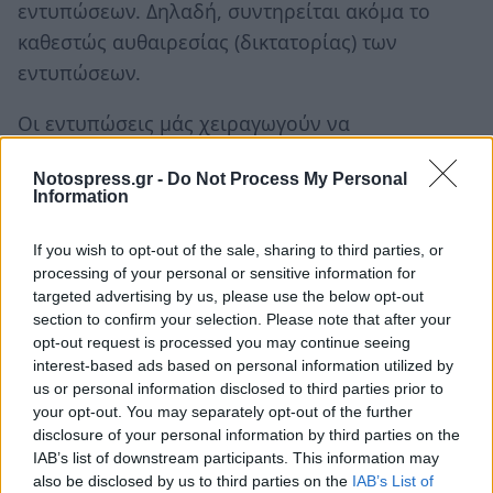
εντυπώσεων. Δηλαδή, συντηρείται ακόμα το
καθεστώς αυθαιρεσίας (δικτατορίας) των
εντυπώσεων.
Οι εντυπώσεις μάς χειραγωγούν να
«αισθανόμαστε» ότι αποκαταστάθηκε κάποια
Notospress.gr -
Do Not Process My Personal
«ευπρέπεια» σε δύο πτυχές του δημόσιου βίου:
Information
στην εμφανή προστατευτική αστυνόμευση και
στη μηχανοργάνωση επικοινωνίας μεταξύ
If you wish to opt-out of the sale, sharing to third parties, or
αλληλοεπικαλυπτόμενων πλοκάμων του
processing of your personal or sensitive information for
targeted advertising by us, please use the below opt-out
κυβερνητικού Λεβιάθαν.
section to confirm your selection. Please note that after your
opt-out request is processed you may continue seeing
Κάποιες στιγμές φωτίζεται, με διάρκεια
interest-based ads based on personal information utilized by
πυροτεχνήματος, ένα από τα θανατηφόρα (στην
us or personal information disclosed to third parties prior to
your opt-out. You may separately opt-out of the further
κυριολεξία) κοινωνικά αδιέξοδα, χωρίς την
disclosure of your personal information by third parties on the
παραμικρή συνέπεια πολιτικής αφύπνισης και
IAB’s list of downstream participants. This information may
επέμβασης. Πιστοποιεί, λ.χ., η ΑΔΙΠΠΔΕ ότι
also be disclosed by us to third parties on the
IAB’s List of