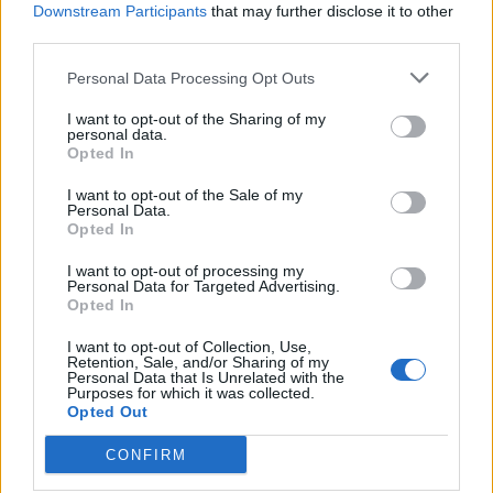
Downstream Participants
that may further disclose it to other
Δημοτικό και Γυμνάσιο στέλνουν στο Λύκειο
third parties.
κυρίως λειτουργικά αναλφάβητους, παιδιά που
τα κατέστησε ανάπηρα το σχολείο, όμως η Κυρία
Personal Data Processing Opt Outs
Κεραμέως, παρά το βαρύ οικογενειακό της
I want to opt-out of the Sharing of my
personal data.
όνομα, ασχολείται με τις εντυπώσεις που θα μας
Opted In
πείσουν ότι οι ελλείψεις σε δασκάλους και
I want to opt-out of the Sale of my
καθηγητές, επί των ημερών της, είναι λιγότερες
Personal Data.
Opted In
και οι χώροι διδασκαλίας επαρκέστεροι. Ανίατη
η φτηνή εντυπωσιοθηρία.
I want to opt-out of processing my
Personal Data for Targeted Advertising.
Opted In
Η χειροπιαστή και μετρητή πραγματικότητα της
χώρας μας βοά (όχι δίνει την εντύπωση) πως
I want to opt-out of Collection, Use,
Retention, Sale, and/or Sharing of my
δεν χρειάζεται έναν ευφυή, χαμογελαστό και
Personal Data that Is Unrelated with the
Purposes for which it was collected.
τσαχπίνη πολιτικό ηγέτη που να κερδίζει τις
Opted Out
εντυπώσεις, χρειάζεται έναν κοινωνικό
CONFIRM
αναμορφωτή. Που σημαίνει: χρειάζεται η χώρα