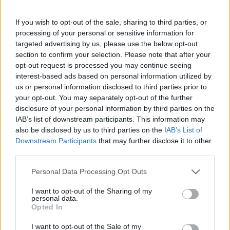
βεβαιώνεται η αναγκαιότητα διενέργειας των
συγκεκριμένων εξετάσεων σε ώρες
If you wish to opt-out of the sale, sharing to third parties, or
απασχόλησης. Η καταβολή στο ΙΚΑ-ΕΤΑΜ της
processing of your personal or sensitive information for
targeted advertising by us, please use the below opt-out
αντίστοιχης εισφοράς αποτελεί επιλέξιμη
section to confirm your selection. Please note that after your
δαπάνη του Προγράμματος.
opt-out request is processed you may continue seeing
interest-based ads based on personal information utilized by
Σε περιπτώσεις απουσίας λόγω: α)
us or personal information disclosed to third parties prior to
επαπειλούμενης κύησης, β) κύησης και γ)
your opt-out. You may separately opt-out of the further
disclosure of your personal information by third parties on the
λοχείας, οι οποίες βεβαιώνονται με τα
IAB’s list of downstream participants. This information may
προβλεπόμενα εκ του νόμου ιατρικά
also be disclosed by us to third parties on the
IAB’s List of
δικαιολογητικά, οι Ωφελούμενες δεν εκπίπτουν
Downstream Participants
that may further disclose it to other
third parties.
του Προγράμματος στο οποίο συμμετέχουν,
αλλά αναστέλλεται η απασχόλησή τους κατά τη
Personal Data Processing Opt Outs
διάρκεια απουσίας τους, ενώ το χρονικό
I want to opt-out of the Sharing of my
διάστημα απασχόλησης δύναται να ανέλθει κατά
personal data.
Opted In
ανώτατο όριο στους δέκα (10) μήνες.
I want to opt-out of the Sale of my