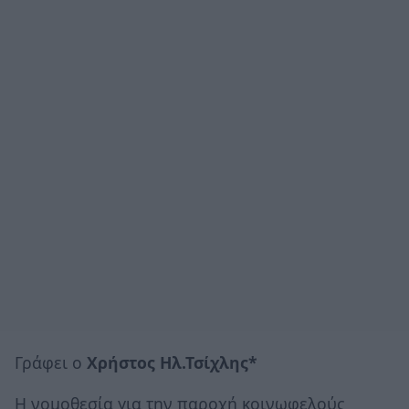
Γράφει ο
Χρήστος Ηλ.Τσίχλης*
Η νομοθεσία για την παροχή κοινωφελούς