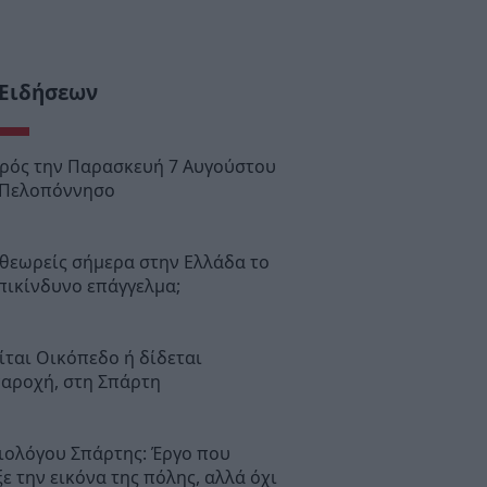
 Ειδήσεων
ιρός την Παρασκευή 7 Αυγούστου
 Πελοπόννησο
θεωρείς σήμερα στην Ελλάδα το
πικίνδυνο επάγγελμα;
ται Οικόπεδο ή δίδεται
παροχή, στη Σπάρτη
ιολόγου Σπάρτης: Έργο που
ε την εικόνα της πόλης, αλλά όχι