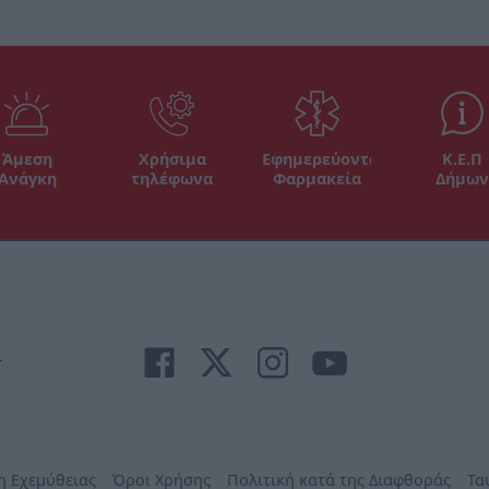
Άμεση
Χρήσιμα
Εφημερεύοντα
Κ.Ε.Π
Ανάγκη
τηλέφωνα
Φαρμακεία
Δήμων
r
η Εχεμύθειας
Όροι Χρήσης
Πολιτική κατά της Διαφθοράς
Τα