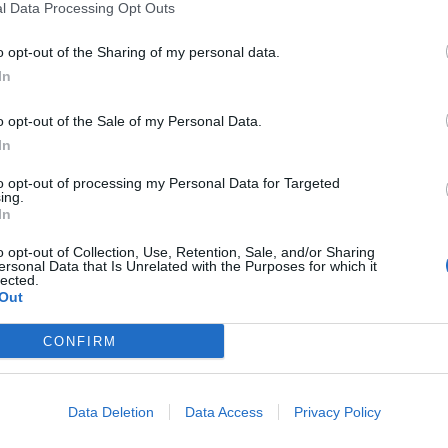
l Data Processing Opt Outs
διος είναι που υπονομεύει σε κάθε ευκαιρία
ακής τουριστικής οικονομίας. Τουλάχιστον ,
o opt-out of the Sharing of my personal data.
ς Πελοποννήσου και της επενδυτικής
In
μένους αριθμούς.
o opt-out of the Sale of my Personal Data.
τίποτε, για την Πελοπόννησο, πέρα από τα
In
, ανταλλάσσοντας φιλοφρονήσεις με όσους
to opt-out of processing my Personal Data for Targeted
ing.
ς τις υποδομές και ολιγώρησαν. Κανένα
In
αποτύπωση μιας κομματικής ευφορίας και η
o opt-out of Collection, Use, Retention, Sale, and/or Sharing
ι «επιχειρηματικής φιλικότητας».
ersonal Data that Is Unrelated with the Purposes for which it
lected.
Out
εγε προεκλογικά , τα λέει και μετεκλογικά), το
CONFIRM
Στερεών Αποβλήτων Πελοποννήσου» ανήκει
ρει ακέραια την υπογραφή της δικής μας
Data Deletion
Data Access
Privacy Policy
 , την υλοποίηση, έως και την σύμβαση που
η και ο δικός του εκλεκτός περιφερειάρχης