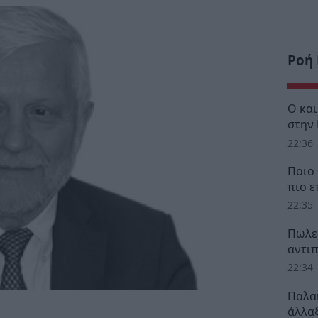
Ροή
Ο κα
στην
22:36
Ποιο 
πιο ε
22:35
Πωλεί
αντι
22:34
Παλα
άλλαξ