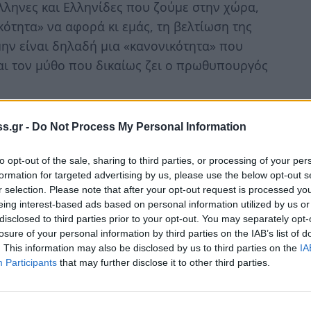
λληνες και Ελληνίδες που ζούμε στην χώρα,
ότητα» να αφορά κι εμάς, τη βελτίωση της
μην είναι δηλαδή μια «κανονικότητα» που
ι τον μύθο που δικαίως ζει ο πρωθυπουργός
ου στην Καλαμάτα , και δη την
s.gr -
Do Not Process My Personal Information
λά και η διαχρονική μου παρουσία στα κοινά
χρόνια, όσο και η σημαντική συμβολή της
to opt-out of the sale, sharing to third parties, or processing of your per
την αναπτυξιακή τροχιά του τόπου μου, δεν
formation for targeted advertising by us, please use the below opt-out s
r selection. Please note that after your opt-out request is processed y
ατα.
eing interest-based ads based on personal information utilized by us or
disclosed to third parties prior to your opt-out. You may separately opt-
ν Πελοπόννησο ως ένας περαστικός
losure of your personal information by third parties on the IAB’s list of
 εκλεκτούς του (κομματικούς χρισματούχους)
. This information may also be disclosed by us to third parties on the
IA
 είτε για να συμμετέχει σε επιτυχίες που ο
Participants
that may further disclose it to other third parties.
ρά. Ποια άλλωστε η συνεισφορά του είτε
στον τουρισμό της Πελοποννήσου ; Καμία