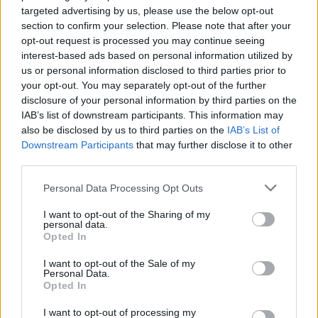
«περεστρόικα» και της «γκλάστνοτ» του
targeted advertising by us, please use the below opt-out
Γκορμπατσώφ, που χρησιμοποιήθηκαν ως
section to confirm your selection. Please note that after your
opt-out request is processed you may continue seeing
εργαλεία, ως μοχλοί της παγκοσμιοποίησης!... Ο
interest-based ads based on personal information utilized by
ιστορικός θα μπορούσε να προσθέσει δεκάδες
us or personal information disclosed to third parties prior to
ακόμη παραδείγματα σε ανατολή και δύση και
your opt-out. You may separately opt-out of the further
disclosure of your personal information by third parties on the
να αποδείξει διεξοδικότερα την πορεία της
IAB’s list of downstream participants. This information may
καταστροφής!... Και να αναλύσει τις
also be disclosed by us to third parties on the
IAB’s List of
γενεσιουργές αιτίες της αστυφιλίας με τα
Downstream Participants
that may further disclose it to other
third parties.
γνωστά αποτελέσματα!...
- Είναι χαρακτηριστική, εξ άλλου, η προ της
Personal Data Processing Opt Outs
κατάρρευσης των πανίσχυρων αυτοκρατοριών,
I want to opt-out of the Sharing of my
διάλυση του κοινωνικού ιστού, η υποβάθμιση
personal data.
Opted In
θεσμών και Αξιών, η απαξίωση των κρατικών
δομών, η αλληλεπιρροή θρησκευτικών κανόνων,
I want to opt-out of the Sale of my
Personal Data.
πολιτισμικών καταβολών, πολιτικών πρακτικών,
Opted In
στο πνεύμα μια δήθεν «φιλελευθεροποιησης»
I want to opt-out of processing my