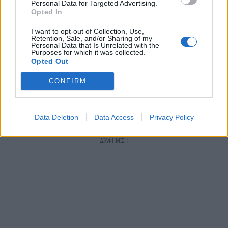
της κοινωνίας.
Personal Data for Targeted Advertising.
Opted In
(συνεχίζεται)
I want to opt-out of Collection, Use,
Retention, Sale, and/or Sharing of my
Personal Data that Is Unrelated with the
Purposes for which it was collected.
* Τα άρθρα δεν απηχούν απαραίτητα τη γνώμη του
Opted Out
notospress.gr
CONFIRM
TAGS:
ΑΡΘΡΑ
Data Deletion
Data Access
Privacy Policy