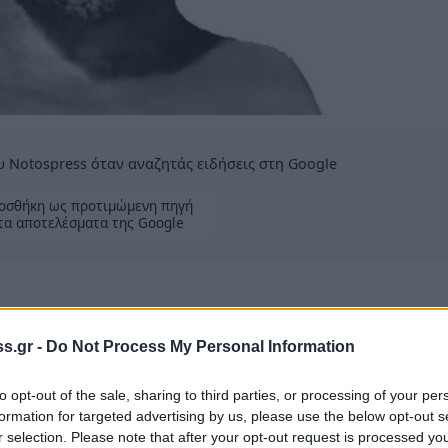
 Notospress όταν αναζητάς ειδήσεις στη Google
οσθήκη ως προτιμώμενη πηγή
τα αποτελέσματα της Google
s.gr -
Do Not Process My Personal Information
to opt-out of the sale, sharing to third parties, or processing of your per
ουλίου Σπάρτης στις 23 Ιουνίου 2021 η
formation for targeted advertising by us, please use the below opt-out s
ρόλο έθεσε μια σειρά σοβαρών και
r selection. Please note that after your opt-out request is processed y