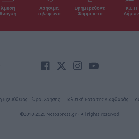
Άμεση
Χρήσιμα
Εφημερεύοντα
Κ.Ε.Π
Ανάγκη
τηλέφωνα
Φαρμακεία
Δήμων
r
η Εχεμύθειας
Όροι Χρήσης
Πολιτική κατά της Διαφθοράς
Τα
©2010-2026 Notospress.gr - All rights reserved