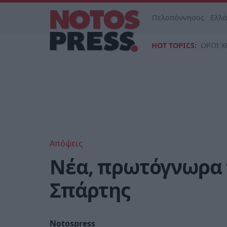
Πελοπόννησος
Ελλ
HOT TOPICS:
ΟΡΟΙ Χ
Απόψεις
Νέα, πρωτόγνωρα 
Σπάρτης
Notospress