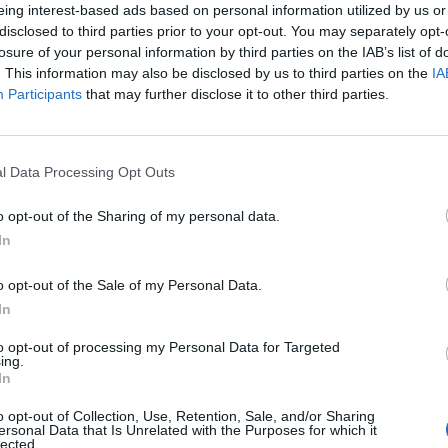
eing interest-based ads based on personal information utilized by us or
λειτουργία και τη διαχείριση του ΝΠΔΔ
disclosed to third parties prior to your opt-out. You may separately opt-
ΝΤΟΣ του ΔΗΜΟΥ ΣΠΑΡΤΗΣ.
losure of your personal information by third parties on the IAB’s list of
. This information may also be disclosed by us to third parties on the
IA
ς ότι ο δήμαρχος Σπάρτης Πέτρος Δούκας
Participants
that may further disclose it to other third parties.
ν πρωτοφανή πρόταση «να κάνουμε
 να ορίσει έναν ορκωτό λογιστή και να
l Data Processing Opt Outs
2010 έως και σήμερα» .
o opt-out of the Sharing of my personal data.
η «να ψάξουμε και τη δική σας θητεία» έχει
In
ικό σύστημα όταν αυτό βρίσκεται στην
 ζητά έλεγχο. Είναι ένα μήνυμα που εμμέσως
o opt-out of the Sale of my Personal Data.
νει προειδοποιήσεις και έμμεσες απειλές
In
ον έλεγχο των καταγγελιών,
to opt-out of processing my Personal Data for Targeted
ι αφήνει αναπάντητα ερωτήματα στους
ing.
In
τοδιοίκηση ως θεσμό και την πολιτική ως
o opt-out of Collection, Use, Retention, Sale, and/or Sharing
ersonal Data that Is Unrelated with the Purposes for which it
lected.