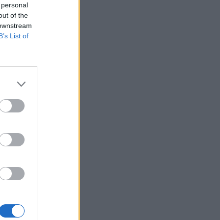
 personal
out of the
 downstream
B’s List of