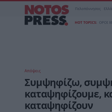
Πελοπόννησος
Ελλ
HOT TOPICS:
ΟΡΟΙ Χ
Απόψεις
Συμψηφίζω, συμψη
καταψηφίζουμε, κ
καταψηφίζουν