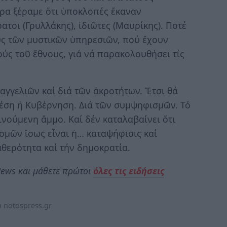
ρα ξέραμε ὅτι ὑποκλοπές ἔκαναν
ατοι (Γρυλλάκης), ἰδιῶτες (Μαυρίκης). Ποτέ
υς τῶν μυστικῶν ὑπηρεσιῶν, πού ἔχουν
ς τοῦ ἔθνους, γιά νά παρακολουθήσει τίς
ταγγελιῶν καί διά τῶν ἀκροτήτων. Ἔτσι θά
έση ἡ Κυβέρνηση. Διά τῶν συμψηφισμῶν. Τό
ινούμενη ἄμμο. Καί δέν καταλαβαίνει ὅτι
μῶν ἴσως εἶναι ἡ… καταψήφισις καί
θερότητα καί τήν δημοκρατία.
ews και μάθετε πρώτοι
όλες τις ειδήσεις
 notospress.gr