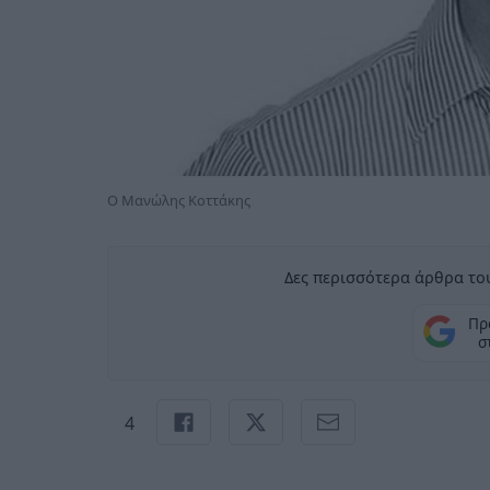
O Μανώλης Κοττάκης
Δες περισσότερα άρθρα του
Πρ
σ
4