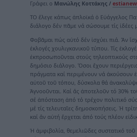
Γράφει ο
Μανώλης Κοττάκης /
estianew
ΤΟ ἔλεγε κάπως ἁπλοϊκά ὁ Εὐάγγελος Πα
διάλογο δέν πᾶμε νά σώσουμε τίς ἰδέες 
Φοβᾶμαι πώς αὐτό δέν ἰσχύει πιά. Ἄν ἴ
ἐκλογές χουλιγκανικοῦ τύπου. Τίς ἐκλογ
ἐκπροσωποῦνται στούς τηλεοπτικούς στ
δημόσιο διάλογο. Ὅσοι ἔχουν περιέργει
πράγματα καί περιμένουν νά ἀκούσουν ἐπ
αὐτοῦ τοῦ τόπου, δύσκολα θά ἀνακαλύψο
Ἀγνοοῦνται. Καί ἄς ἀποτελοῦν τό 30% το
σέ ἀπόσταση ἀπό τό τρέχον πολιτικό σύ
μέ τίς τελευταῖες δημοσκοπήσεις. Ἡ τρί
καί ἄν αὐτή ἔρχεται ἀπό τούς πλέον εἰδ
Ἡ ἀμφιβολία, θεμελιῶδες συστατικό τοῦ 