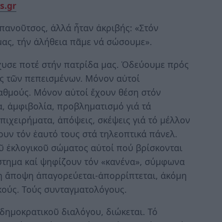
s.gr
πανοῦτσος, ἀλλά ἦταν ἀκριβής: «Στόν
μας, τήν ἀλήθεια πᾶμε νά σώσουμε».
σχυσε ποτέ στήν πατρίδα μας. Ὁδεύουμε πρός
ές τῶν πεπεισμένων. Μόνον αὐτοί
αθμούς. Μόνον αὐτοί ἔχουν θέση στόν
α, ἀμφιβολία, προβληματισμό γιά τά
ιχειρήματα, ἀπόψεις, σκέψεις γιά τό μέλλον
υν τόν ἑαυτό τους στά τηλεοπτικά πάνελ.
ῦ ἐκλογικοῦ σώματος αὐτοί πού βρίσκονται
στημα καί ψηφίζουν τόν «κανένα», σύμφωνα
τη ἄποψη ἀπαγορεύεται-ἀπορρίπτεται, ἀκόμη
ικούς. Τούς συνταγματολόγους.
δημοκρατικοῦ διαλόγου, διώκεται. Τό