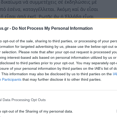
 δικαίωμα νά συμμετέχεις σέ ἐκδηλώσεις μέ
ό ἐσένα, καταγγέλλεται. Ἀκόμη καί ἄν εἶσαι
ἤ εἶσαι ἀπό ἐκεῖ. Ρωτᾶς ἄν ἡ Ἑλλάδα εἶναι
ν ἡ Ἑλλάδα εἶναι Εὐρώπη; Πῶς τολμᾶς; Μᾶς
s.gr -
Do Not Process My Personal Information
ό δικαίωμα ρωτᾶς;
to opt-out of the sale, sharing to third parties, or processing of your per
ήν στάση τοῦ ΣΥΡΙΖΑ σέ κάποιο θέμα, θά
formation for targeted advertising by us, please use the below opt-out s
 ὅποιος συντηρητικός διαφωνεῖ μέ τόν
r selection. Please note that after your opt-out request is processed y
οκλοπές, θά καταγγέλλεται ὡς συριζαῖος. Στήν
eing interest-based ads based on personal information utilized by us or
disclosed to third parties prior to your opt-out. You may separately opt-
οιος τρίτος ἐλπίζει σέ ἕναν διάλογο τῆς
losure of your personal information by third parties on the IAB’s list of
. This information may also be disclosed by us to third parties on the
IA
Participants
that may further disclose it to other third parties.
έες, ποιός Παπανοῦτσος! Μακάρθυ καί ξερό
 τῶν ὕβρεων, τοῦ ἀντιπερισπασμοῦ καί τῆς
α.
l Data Processing Opt Outs
 ἤδη ὡς ἑξῆς: Τακτικά μέ ἀριστερό
o opt-out of the Sharing of my personal data.