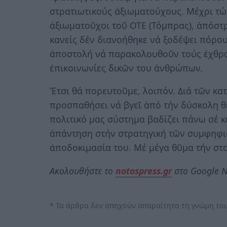
στρατιωτικούς ἀξιωματούχους. Μέχρι τώ
ἀξιωματοῦχοι τοῦ ΟΤΕ (Τόμπρας), ἀπόστρ
κανείς δέν διανοήθηκε νά ξοδέψει πόρο
ἀποστολή νά παρακολουθοῦν τούς ἐχθρού
ἐπικοινωνίες δικῶν του ἀνθρώπων.
Ἔτσι θά πορευτοῦμε, λοιπόν. Διά τῶν κα
προσπαθήσει νά βγεῖ ἀπό τήν δύσκολη θ
πολιτικό μας σύστημα βαδίζει πάνω σέ κ
ἀπάντηση στήν στρατηγική τῶν συμφηφισ
ἀποδοκιμασία του. Μέ μέγα θῦμα τήν στα
Ακολουθήστε το
notospress.gr
στο Google N
* Τα άρθρα δεν απηχούν απαραίτητα τη γνώμη του