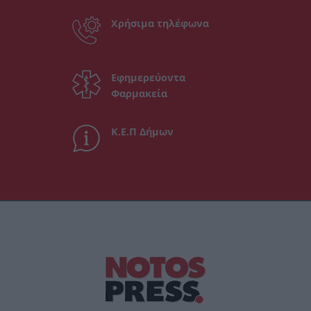
Χρήσιμα τηλέφωνα
Εφημερεύοντα
Φαρμακεία
Κ.Ε.Π Δήμων