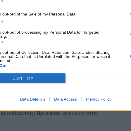
In
ραφία. Εχει να κάνει με την πραγματικότητα.
o opt-out of the Sale of my Personal Data.
άηκε επειδή η κυβέρνηση αντί για κατάσβεση
In
 εξασφαλίζει την ασφάλεια των πολιτών, ο
to opt-out of processing my Personal Data for Targeted
υγαριά τις καταστροφές για να αποδείξει
ing.
In
ή όταν κλήθηκε να απαντήσει για την ελλιπή
ματα, στο Μάτι μετρούσαμε φέρετρα». Δεν
o opt-out of Collection, Use, Retention, Sale, and/or Sharing
ersonal Data that Is Unrelated with the Purposes for which it
χολίαζαν τότε ότι η αριθμητική των νεκρών
lected.
Out
λιτικά επικίνδυνη για τον ίδιο, γιατί
CONFIRM
στύχημα. Οποιος χρησιμοποιεί πολιτικά την
ής είναι το ίδιο ανήθικος με τη δήλωση του
Data Deletion
Data Access
Privacy Policy
τσοτάκης όμως είναι έκθετος επειδή έχει
αι σκύλευσης. Βρίσκεται απέναντι στον