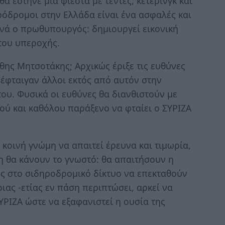
 έστηνε μια φιέστα με τέντες, κέτερινγκ και
ηρόδρομοι στην Ελλάδα είναι ένα ασφαλές και
χνά ο πρωθυπουργός: δημιουργεί εικονική
του υπεροχής.
θης Μητσοτάκης; Αρχικώς έριξε τις ευθύνες
έφταιγαν άλλοι εκτός από αυτόν στην
του. Φυσικά οι ευθύνες θα διανθιστούν με
κού και καθόλου παράξενο να φταίει ο ΣΥΡΙΖΑ
 κοινή γνώμη να απαιτεί έρευνα και τιμωρία,
η θα κάνουν το γνωστό: θα απαιτήσουν η
ες στο σιδηροδρομικό δίκτυο να επεκταθούν
οιας -ετίας εν πάση περιπτώσει, αρκεί να
ΡΙΖΑ ώστε να εξαφανιστεί η ουσία της