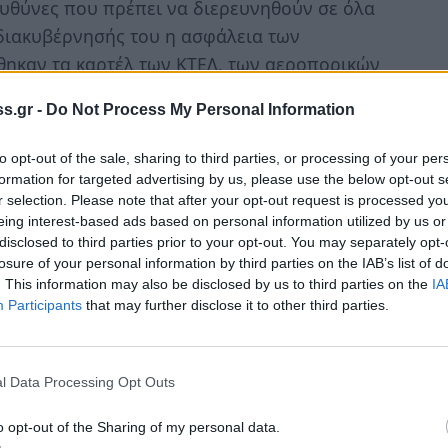
υθύνες που πρέπει να διερευνηθούν σε όλα
 διακυβέρνησής του η ασφάλεια των
θηκαν τα καρτέλ των ΚΤΕΛ, των αεροπορικών
σιδηροδρομικοί υπάλληλοι, οι οποίοι
s.gr -
Do Not Process My Personal Information
στύχημα, λοιδορήθηκαν, συκοφαντήθηκαν και
α που έκαναν απεργία δείχνοντας το
to opt-out of the sale, sharing to third parties, or processing of your per
 η χώρα είναι στο τρένο της ανάπτυξης, το
formation for targeted advertising by us, please use the below opt-out s
r selection. Please note that after your opt-out request is processed y
κτροχιάσουν. Μέλημα δεν ήταν η ασφάλεια
eing interest-based ads based on personal information utilized by us or
ρει τις δουλειές. Το τραγικό δυστύχημα
disclosed to third parties prior to your opt-out. You may separately opt-
με να κάνουμε με μια «Κυβέρνηση ΑΕ», όπως
losure of your personal information by third parties on the IAB’s list of
. This information may also be disclosed by us to third parties on the
IA
ς 19 Ιουλίου του 2019.
Participants
that may further disclose it to other third parties.
ι όλη η εγκληματική κυβερνητική πρακτική
φορά γίνεται ταφόπλακα (αυτήν τη φορά
l Data Processing Opt Outs
o opt-out of the Sharing of my personal data.
 αντιμετωπίζει πλέον κάποιες κατηγορίες από