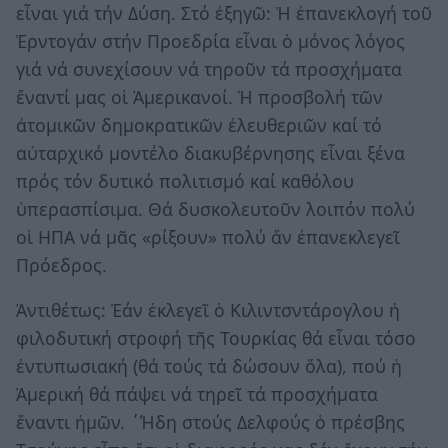
εἶναι γιά τήν Δύση. Στό ἐξηγῶ: Ἡ ἐπανεκλογή τοῦ
Ἐρντογάν στήν Προεδρία εἶναι ὁ μόνος λόγος
γιά νά συνεχίσουν νά τηροῦν τά προσχήματα
ἔναντί μας οἱ Ἀμερικανοί. Ἡ προσβολή τῶν
ἀτομικῶν δημοκρατικῶν ἐλευθεριῶν καί τό
αὐταρχικό μοντέλο διακυβέρνησης εἶναι ξένα
πρός τόν δυτικό πολιτισμό καί καθόλου
ὑπερασπίσιμα. Θά δυσκολευτοῦν λοιπόν πολύ
οἱ ΗΠΑ νά μᾶς «ρίξουν» πολύ ἄν ἐπανεκλεγεῖ
Πρόεδρος.
Ἀντιθέτως: Ἐάν ἐκλεγεῖ ὁ Κιλιντσντάρογλου ἡ
φιλοδυτική στροφή τῆς Τουρκίας θά εἶναι τόσο
ἐντυπωσιακή (θά τούς τά δώσουν ὅλα), πού ἡ
Ἀμερική θά πάψει νά τηρεῖ τά προσχήματα
ἔναντι ἡμῶν. ΄Ήδη στούς Δελφούς ὁ πρέσβης