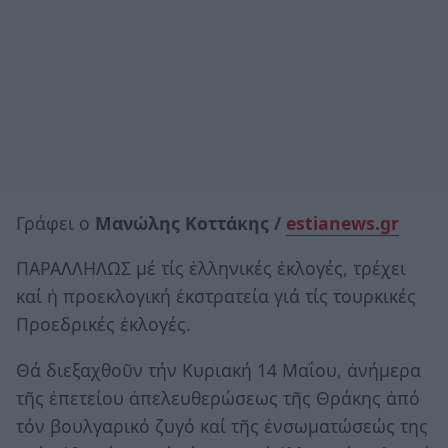
Γράφει ο
Μανώλης Κοττάκης /
estianews.gr
ΠΑΡΑΛΛΗΛΩΣ μέ τίς ἑλληνικές ἐκλογές, τρέχει
καί ἡ προεκλογική ἐκστρατεία γιά τίς τουρκικές
Προεδρικές ἐκλογές.
Θά διεξαχθοῦν τήν Κυριακή 14 Μαΐου, ἀνήμερα
τῆς ἐπετείου ἀπελευθερώσεως τῆς Θράκης ἀπό
τόν βουλγαρικό ζυγό καί τῆς ἐνσωματώσεώς της