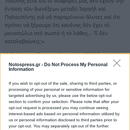
Τσούνης εἶπε ὅτι οἱ διαφορές μας δέν ἔχουν τήν
ἔνταση τῶν διενέξεων μεταξύ Ἰσραήλ καί
Παλαιστίνης γιά νά παραμένουν ἄλυτες καί ὅτι
πρέπει νά ξέρουμε ὅτι κανένας δέν ἔχει τό
μονοπώλιο στό σωστό ἤ τό λάθος… Τί δέν
καταλαβαίνεις;».
Ὁ δεύτερος ἀξιωματοῦχος, ὁ ἐν Ἑλλάδι, μοῦ
εἶπε σέ ἀνύποπτο χρόνο μιά ὡραία ἱστορία.
Notospress.gr -
Do Not Process My Personal
Information
«Θυμᾶσαι πού οἱ Τοῦρκοι ἀρχικῶς εἶχαν
ἀπαίτηση νά συναποφασίσουμε τί θά κάνουμε
If you wish to opt-out of the sale, sharing to third parties, or
μέ τήν λειτουργία τοῦ τεμένους τῶν Ἀθηνῶν,
processing of your personal or sensitive information for
ἀλλά ὅταν εἶδαν πώς λειτούργησε ἄψογα καί
targeted advertising by us, please use the below opt-out
section to confirm your selection. Please note that after your
χωρίς μιναρέ μᾶς χλεύασαν καί δέν
opt-out request is processed you may continue seeing
ἀσχολήθηκαν ξανά; Ἔ, λοιπόν σοῦ ἔχω νέα.
interest-based ads based on personal information utilized by
Μόλις διάβασαν ὅτι κυκλοφόρησε ἡ νέα ἔκθεση
us or personal information disclosed to third parties prior to
your opt-out. You may separately opt-out of the further
τοῦ Ὑπουργείου Παιδείας καί Θρησκευμάτων γιά