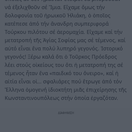
νά ἐξελιχθοῦν σέ Ἴμια. Εἴχαμε ὅμως τήν
δολοφονία τοῦ ἡρωικοῦ Ἠλιάκη, ὁ ὁποῖος
κατέπεσε ἀπό τήν ἄνανδρη συμπεριφορά
Τούρκου πιλότου σέ ἀερομαχία. Εἴχαμε καί τήν
μετατροπή τῆς Ἁγίας Σοφίας μας σέ τέμενος, καί
αὐτό εἶναι ἕνα πολύ λυπηρό γεγονός. Ἱστορικό
γεγονός! Ξέρω καλά ὅτι ὁ Τοῦρκος Πρόεδρος
λέει στούς οἰκείους του ὅτι ἡ μετατροπή της σέ
τέμενος ἦταν ἕνα «παιδικό του ὄνειρο», καί ἡ
αἰτία εἶναι οἱ… σφαλιάρες πού ἔτρωγε ἀπό τόν
Ἕλληνα ὁμογενή ἰδιοκτήτη μιᾶς ἐπιχείρησης τῆς
Κωνσταντινουπόλεως στήν ὁποία ἐργαζόταν.