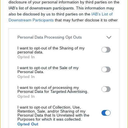
disclosure of your personal information by third parties on the
τήν κατάσταση τῆς θρησκευτικῆς ἐλευθερίας
IAB’s list of downstream participants. This information may
στήν πατρίδα μας (τό Ἰσλάμ προστατεύεται, οἱ
also be disclosed by us to third parties on the
IAB’s List of
Downstream Participants
that may further disclose it to other
ἐκκλησίες μας γίνονται στόχος) ἔσπευσαν νά
third parties.
ἀναθέσουν σέ ἕναν σύλλογο Ἀποδήμων τους νά
ἐκπονήσει καί αὐτός μιά ἀντι-έκθεση. Τήν ὁποία,
Personal Data Processing Opt Outs
ἄν διαβάσεις, τί διαπιστώνεις; Ὅτι θέλουν νά
I want to opt-out of the Sharing of my
personal data.
ἔχουν λόγο σέ οἱοδήποτε θέμα πού ἀφορᾶ
Opted In
στούς λατρευτικούς χώρους τοῦ Ἰσλάμ μέσα
I want to opt-out of the Sale of my
στήν Ἐπικράτειά μας. Στήν ἑλληνική ἐπικράτεια.
Personal Data.
Opted In
Ἀκόμη καί γιά τό τέμενος τῶν Ἀθηνῶν πού
χλεύαζαν. Τί σημαίνει αὐτό; Μά ὅτι ἡ Τουρκία
I want to opt-out of processing my
Personal Data for Targeted Advertising.
εἶναι δύναμη ἀναθεωρητική καί ἀποικιοκρατική.
Opted In
Ἀνεξαρτήτως προσώπων. Τό βαθύ κράτος της
I want to opt-out of Collection, Use,
εἶναι ἀναθεωρητικό. Καί ἄν δέν τό καταλάβει ἡ
Retention, Sale, and/or Sharing of my
Personal Data that Is Unrelated with the
χαριεντιζόμενη μαζί της πολιτική μας τάξη, οἱ
Purposes for which it was collected.
Opted Out
συνέπειες στό μέλλον θά εἶναι ὀλέθριες…» Μετά