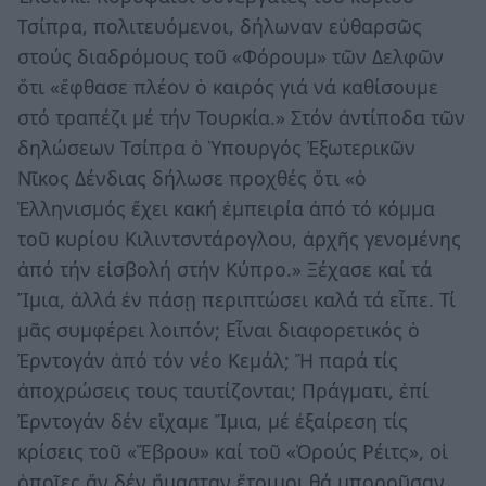
Τσίπρα, πολιτευόμενοι, δήλωναν εὐθαρσῶς
στούς διαδρόμους τοῦ «Φόρουμ» τῶν Δελφῶν
ὅτι «ἔφθασε πλέον ὁ καιρός γιά νά καθίσουμε
στό τραπέζι μέ τήν Τουρκία.» Στόν ἀντίποδα τῶν
δηλώσεων Τσίπρα ὁ Ὑπουργός Ἐξωτερικῶν
Νῖκος Δένδιας δήλωσε προχθές ὅτι «ὁ
Ἑλληνισμός ἔχει κακή ἐμπειρία ἀπό τό κόμμα
τοῦ κυρίου Κιλιντσντάρογλου, ἀρχῆς γενομένης
ἀπό τήν εἰσβολή στήν Κύπρο.» Ξέχασε καί τά
Ἴμια, ἀλλά ἐν πάσῃ περιπτώσει καλά τά εἶπε. Τί
μᾶς συμφέρει λοιπόν; Εἶναι διαφορετικός ὁ
Ἐρντογάν ἀπό τόν νέο Κεμάλ; Ἤ παρά τίς
ἀποχρώσεις τους ταυτίζονται; Πράγματι, ἐπί
Ἐρντογάν δέν εἴχαμε Ἴμια, μέ ἐξαίρεση τίς
κρίσεις τοῦ «Ἕβρου» καί τοῦ «Ὀρούς Ρέιτς», οἱ
ὁποῖες ἄν δέν ἤμασταν ἕτοιμοι θά μποροῦσαν