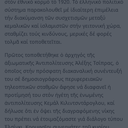
στόν ἐθνικό κορμό τό 1920. Τό ἑλληνικό πολιτικό
σύστημα παρακολουθεῖ μέ ἰδιαίτερη ἐπιμέλεια
τήν διακύμανση τῶν συσχετισμῶν μεταξύ
κεμαλικῶν καί ἰσλαμιστῶν στήν γειτονική χώρα,
σταθμίζει τούς κινδύνους, μερικές δέ φορές
τολμᾶ καί τοποθετεῖται.
Πρῶτος τοποθετήθηκε ὁ ἀρχηγός τῆς
ἀξιωματικῆς Ἀντιπολίτευσης Ἀλέξης Τσίπρας, ὁ
ὁποῖος στήν πρόσφατη διακαναλική συνέντευξή
του σέ δημοσιογράφους περιφερειακῶν
τηλεοπτικῶν σταθμῶν ἄφησε νά διαφανεῖ ἡ
προτίμησή του στόν ἡγέτη τῆς ἑνωμένης
ἀντιπολίτευσης Κεμάλ Κιλιντσντάρογλου, καί
δήλωσε ὅτι ἐν ὄψει τῆς διαγραφόμενης νίκης
του πρέπει νά ἑτοιμαζόμαστε γιά διάλογο τύπου
Ἑλσίνκι. Κορυφαῖοι συνεργάτες τοῦ κυρίου