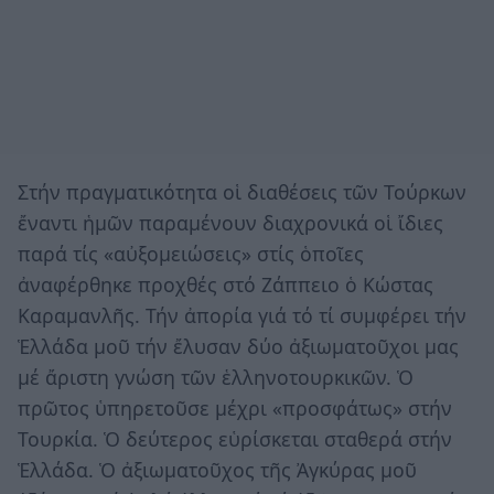
Στήν πραγματικότητα οἱ διαθέσεις τῶν Τούρκων
ἔναντι ἡμῶν παραμένουν διαχρονικά οἱ ἴδιες
παρά τίς «αὐξομειώσεις» στίς ὁποῖες
ἀναφέρθηκε προχθές στό Ζάππειο ὁ Κώστας
Καραμανλῆς. Τήν ἀπορία γιά τό τί συμφέρει τήν
Ἑλλάδα μοῦ τήν ἔλυσαν δύο ἀξιωματοῦχοι μας
μέ ἄριστη γνώση τῶν ἑλληνοτουρκικῶν. Ὁ
πρῶτος ὑπηρετοῦσε μέχρι «προσφάτως» στήν
Τουρκία. Ὁ δεύτερος εὑρίσκεται σταθερά στήν
Ἑλλάδα. Ὁ ἀξιωματοῦχος τῆς Ἀγκύρας μοῦ