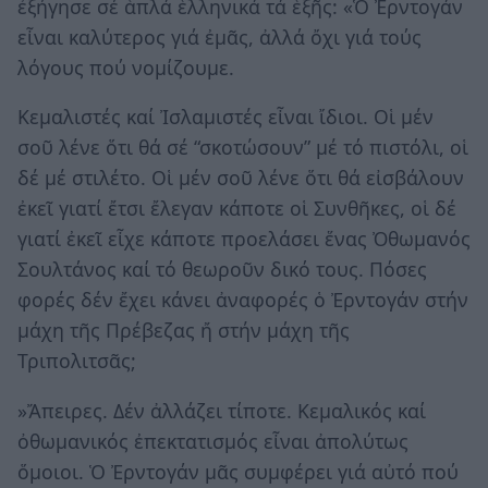
ἐξήγησε σέ ἁπλά ἑλληνικά τά ἑξῆς: «Ὁ Ἐρντογάν
εἶναι καλύτερος γιά ἐμᾶς, ἀλλά ὄχι γιά τούς
λόγους πού νομίζουμε.
Κεμαλιστές καί Ἰσλαμιστές εἶναι ἴδιοι. Οἱ μέν
σοῦ λένε ὅτι θά σέ “σκοτώσουν” μέ τό πιστόλι, οἱ
δέ μέ στιλέτο. Οἱ μέν σοῦ λένε ὅτι θά εἰσβάλουν
ἐκεῖ γιατί ἔτσι ἔλεγαν κάποτε οἱ Συνθῆκες, οἱ δέ
γιατί ἐκεῖ εἶχε κάποτε προελάσει ἕνας Ὀθωμανός
Σουλτάνος καί τό θεωροῦν δικό τους. Πόσες
φορές δέν ἔχει κάνει ἀναφορές ὁ Ἐρντογάν στήν
μάχη τῆς Πρέβεζας ἤ στήν μάχη τῆς
Τριπολιτσᾶς;
»Ἄπειρες. Δέν ἀλλάζει τίποτε. Κεμαλικός καί
ὀθωμανικός ἐπεκτατισμός εἶναι ἀπολύτως
ὅμοιοι. Ὁ Ἐρντογάν μᾶς συμφέρει γιά αὐτό πού