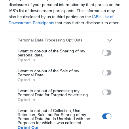
disclosure of your personal information by third parties on the
IAB’s list of downstream participants. This information may
also be disclosed by us to third parties on the
IAB’s List of
Downstream Participants
that may further disclose it to other
third parties.
Personal Data Processing Opt Outs
I want to opt-out of the Sharing of my
Λακωνία: Φορτηγό πέφτει στον γκρεμό -
personal data.
Νεκρός ο οδηγός, τραυματίας ο συνοδηγός
Opted In
(video)
I want to opt-out of the Sale of my
07/08/2026 08:05
Personal Data.
Opted In
I want to opt-out of processing my
Personal Data for Targeted Advertising.
Opted In
I want to opt-out of Collection, Use,
Retention, Sale, and/or Sharing of my
Personal Data that Is Unrelated with the
Purposes for which it was collected.
Opted Out