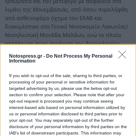
τραυματία και τον μετέφερε με ασφάλεια στο
λιμάνι της Μονεμβασιάς, από όπου παρελήφθη
από ασθενοφόρο όχημα του ΕΚΑΒ και
διακομίστηκε στο Γενικό Νοσοκομείο Λακωνίας/
Νοσηλευτική Μονάδα Μολάων, ενώ το πλοίο
απέπλευσε προς συνέχιση του δρομολογίου
του.
Notospress.gr -
Do Not Process My Personal
Information
Ακολουθήστε το
notospress.gr
στο Google News και
μάθετε πρώτοι
όλες τις ειδήσεις
If you wish to opt-out of the sale, sharing to third parties, or
processing of your personal or sensitive information for
targeted advertising by us, please use the below opt-out
section to confirm your selection. Please note that after your
TAGS:
ΠΕΛΟΠΟΝΝΗΣΟΣ
ΛΙΜΕΝΙΚΟ
opt-out request is processed you may continue seeing
interest-based ads based on personal information utilized by
ΛΙΜΕΝΙΚΟ ΣΩΜΑ
us or personal information disclosed to third parties prior to
your opt-out. You may separately opt-out of the further
disclosure of your personal information by third parties on the
IAB’s list of downstream participants. This information may