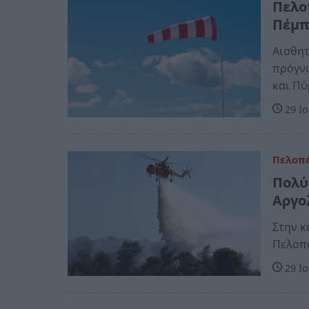
Πελο
Πέμπ
Αισθητ
πρόγνω
και Π
29 Ιο
Πελοπ
Πολύ
Αργο
Στην κ
Πελοπο
29 Ιο