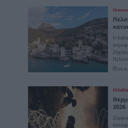
Οικονο
Πελο
κατοι
Η Καλα
κορυφή
Ζαχάρω
Πελοπ
04 Αυ
Ελλάδ
Θερμ
2026
Σύμφων
καταγρ