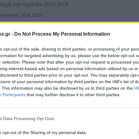
ση με την περίοδο 2010-2019.
γούστου 2026 20:29
s.gr -
Do Not Process My Personal Information
όννησος
ιρός τη Δευτέρα 3 Αυγούστου στην Πελοπόν
to opt-out of the sale, sharing to third parties, or processing of your per
formation for targeted advertising by us, please use the below opt-out s
ική πρόγνωση για Σπάρτη, Τρίπολη, Καλαμάτα, Ναύπλιο,
r selection. Please note that after your opt-out request is processed y
ο, Πάτρα και Πύργο
eing interest-based ads based on personal information utilized by us or
disclosed to third parties prior to your opt-out. You may separately opt-
γούστου 2026 20:24
losure of your personal information by third parties on the IAB’s list of
. This information may also be disclosed by us to third parties on the
IA
Participants
that may further disclose it to other third parties.
όννησος
πιμελητήρια Πελοποννήσου στον Περιφερει
l Data Processing Opt Outs
την Πρύτανη για κρίσιμα θέματα
o opt-out of the Sharing of my personal data.
τούμενο πρόγραμμα αναμένεται από την Περιφέρεια