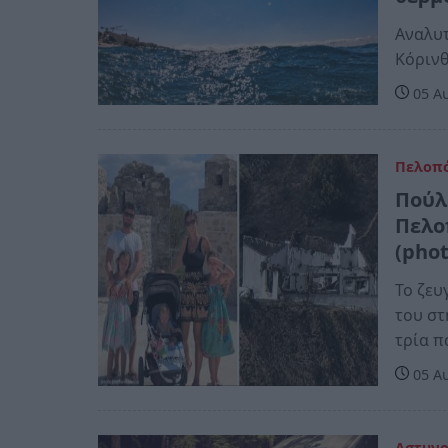
Αναλυτ
Κόρινθ
05 Αυ
Πελοπ
Πούλ
Πελο
(phot
Το ζευ
του στ
τρία π
05 Αυ
Αστυν