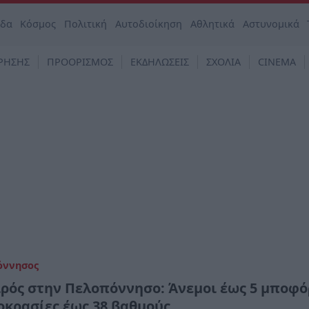
άδα
Κόσμος
Πολιτική
Αυτοδιοίκηση
Αθλητικά
Αστυνομικά
ΡΗΣΗΣ
ΠΡΟΟΡΙΣΜΟΣ
ΕΚΔΗΛΩΣΕΙΣ
ΣΧΟΛΙΑ
CINEMA
όννησος
ιρός στην Πελοπόννησο: Άνεμοι έως 5 μποφό
οκρασίες έως 38 βαθμούς