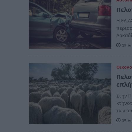
Πελο
Η ΕΛ.Α
περισσ
Αρκαδί
05 Αυ
Οικονο
Πελο
επλή
Στην Π
κτηνοτ
των α
05 Αυ