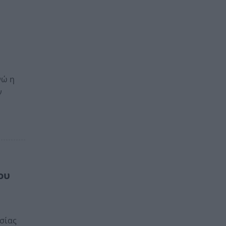
νώ η
ν
ου
σίας