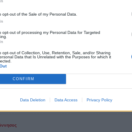
In
ννήσου για τις μικρομεσαίες επιχειρήσεις το οποίο δύνα
λει καταλυτικά στην ενίσχυση της ανταγωνιστικότητας -
o opt-out of the Sale of my Personal Data.
tion Office και οι Φοιτητικές Εστίες
In
γούστου 2026 08:40
to opt-out of processing my Personal Data for Targeted
ing.
In
όννησος
o opt-out of Collection, Use, Retention, Sale, and/or Sharing
ersonal Data that Is Unrelated with the Purposes for which it
οχή! Πολύ υψηλός κίνδυνος πυρκαγιάς σήμε
lected.
 Πελοπόννησο
Out
ατηγορία κινδύνου 4 βρίσκονται η Κορινθία, η Αργολίδα, 
CONFIRM
α, η Λακωνία, η Αχαΐα και η Ηλεία – Σε κατάσταση συναγ
ορία 5) η Αττική και η Εύβοια
Data Deletion
Data Access
Privacy Policy
γούστου 2026 08:35
όννησος