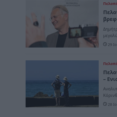
Πελοπ
Πελο
βρεφ
Δημήτρ
μεγαλύ
29 Ιο
Πελοπ
Πελο
– Ενι
Αναλυτ
Κόρινθ
28 Ιο