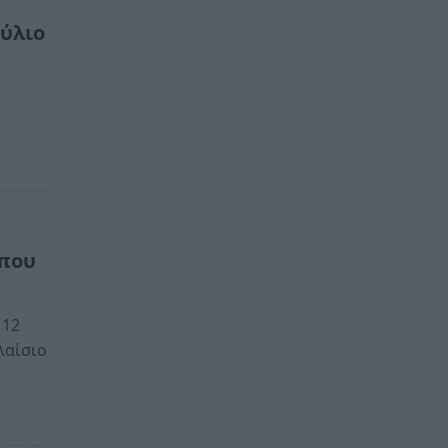
ούλιο
 που
 12
λαίσιο