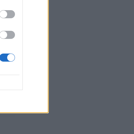
ται να
 Το
ρα
η
ερμού