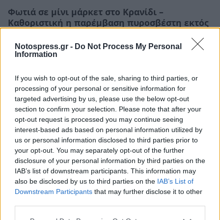
Φωτιά σε μίνι μάρκετ στο Κρανίδι –
Καθοριστική η παρέμβαση πυροσβέστη εκτός
υπηρεσίας
Notospress.gr -
Do Not Process My Personal
06/08/2026 19:47
Information
If you wish to opt-out of the sale, sharing to third parties, or
processing of your personal or sensitive information for
targeted advertising by us, please use the below opt-out
section to confirm your selection. Please note that after your
opt-out request is processed you may continue seeing
interest-based ads based on personal information utilized by
us or personal information disclosed to third parties prior to
your opt-out. You may separately opt-out of the further
disclosure of your personal information by third parties on the
IAB’s list of downstream participants. This information may
also be disclosed by us to third parties on the
IAB’s List of
Downstream Participants
that may further disclose it to other
Τι προβάλλουν τα Cinema σε επτά πόλεις της
third parties.
Πελοποννήσου