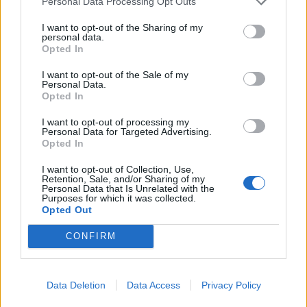
Personal Data Processing Opt Outs
06/08/2026 15:12
I want to opt-out of the Sharing of my
personal data.
Opted In
I want to opt-out of the Sale of my
Personal Data.
Opted In
I want to opt-out of processing my
Personal Data for Targeted Advertising.
Opted In
I want to opt-out of Collection, Use,
Retention, Sale, and/or Sharing of my
Personal Data that Is Unrelated with the
Purposes for which it was collected.
Opted Out
Φωτιά τώρα στο Αριοχώρι Καλαμάτας –
CONFIRM
Επιχειρούν 2 αεροσκάφη (video)
06/08/2026 14:44
Data Deletion
Data Access
Privacy Policy