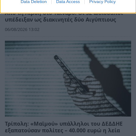
Data Deletion
Data Access
Privacy Policy
Από τη Λιβύη στο Ταίναρο: Οι 32 αλλοδαποί
υπέδειξαν ως διακινητές δύο Αιγύπτιους
06/08/2026 13:02
Τρίπολη: «Μαϊμού» υπάλληλοι του ΔΕΔΔΗΕ
εξαπατούσαν πολίτες – 40.000 ευρώ η λεία