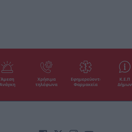
Άμεση
Χρήσιμα
Εφημερεύοντα
Κ.Ε.Π
Ανάγκη
τηλέφωνα
Φαρμακεία
Δήμων