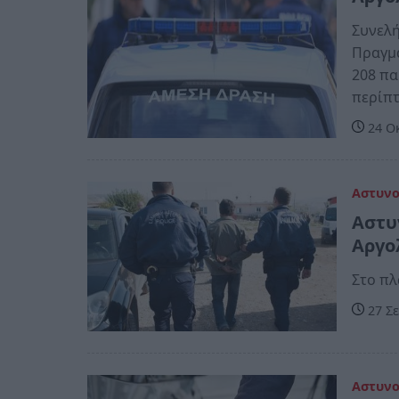
Συνελή
Πραγμα
208 πα
περίπ
24 Ο
Αστυν
Αστυ
Αργο
Στο πλ
27 Σε
Αστυν