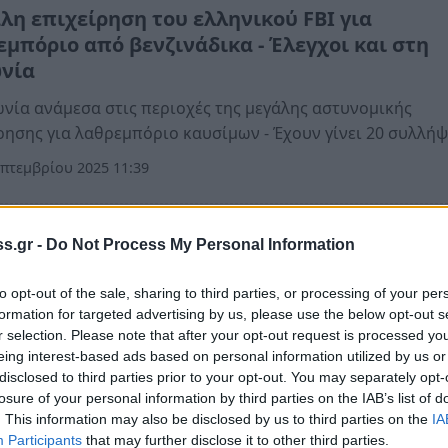
λη επιχείρηση του ελληνικού FBI για
εμπόριο από βενζινάδικα - Έλεγχοι και στη
νία
νία ανάμεσα στις περιοχές της μεγάλης αστυνομικής
ρησης για λαθρεμπόριο καυσίμων - Έχουν γίνει 20 συλλήψ
πτεμβρίου 2025 11:39
ομικά
s.gr -
Do Not Process My Personal Information
ευμένη αστυνομική επιχείρηση στην Αργολίδ
to opt-out of the sale, sharing to third parties, or processing of your per
λήφθησαν 8 άτομα
formation for targeted advertising by us, please use the below opt-out s
r selection. Please note that after your opt-out request is processed y
χείρηση υλοποιήθηκε από αστυνομικούς υφιστάμενων
eing interest-based ads based on personal information utilized by us or
ιών της Διεύθυνσης Αστυνομίας Αργολίδας
disclosed to third parties prior to your opt-out. You may separately opt-
υλίου 2025 16:01
losure of your personal information by third parties on the IAB’s list of
. This information may also be disclosed by us to third parties on the
IA
Participants
that may further disclose it to other third parties.