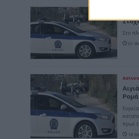
Αστυν
Στοχ
Στο πλ
01 Φ
Αστυν
Αιγι
Ρομά
Ευρεία
καταπο
πρωί τ
16 Ια