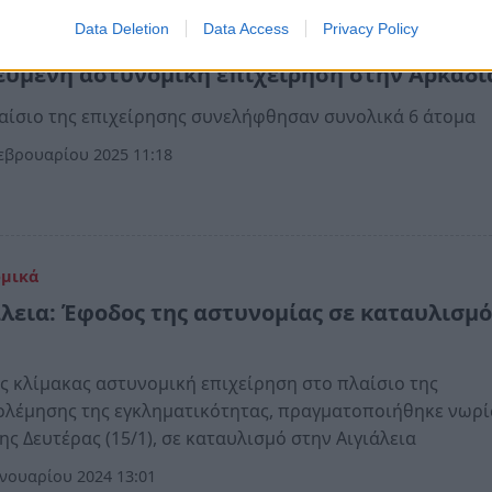
Data Deletion
Data Access
Privacy Policy
ομικά
ευμένη αστυνομική επιχείρηση στην Αρκαδ
αίσιο της επιχείρησης συνελήφθησαν συνολικά 6 άτομα
εβρουαρίου 2025 11:18
ομικά
άλεια: Έφοδος της αστυνομίας σε καταυλισμ
ς κλίμακας αστυνομική επιχείρηση στο πλαίσιο της
λέμησης της εγκληματικότητας, πραγματοποιήθηκε νωρί
ης Δευτέρας (15/1), σε καταυλισμό στην Αιγιάλεια
νουαρίου 2024 13:01