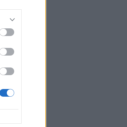
ς -
ων
σμούς
 -