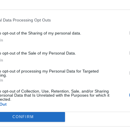
ομικά
νθία: Έκλεβαν ρεύμα και δεν είχαν ταυτότητε
l Data Processing Opt Outs
νομική επιχείρηση και σύλληψη επτά ατόμ
o opt-out of the Sharing of my personal data.
τοποιήθηκε στοχευμένη αστυνομική επιχείρηση σε οικι
In
αβιούν άτομα με στοιχεία κοινωνικής ομοιογένειας
υλίου 2025 08:30
o opt-out of the Sale of my Personal Data.
In
to opt-out of processing my Personal Data for Targeted
ομικά
ing.
In
νομικές επιχειρήσεις και εξιχνιάσεις σε
λίδα, Λακωνία και Αρκαδία
o opt-out of Collection, Use, Retention, Sale, and/or Sharing
ersonal Data that Is Unrelated with the Purposes for which it
lected.
αίσιο των επιχειρήσεων συνελήφθησαν συνολικά 9 άτομα
Out
αση κλοπής και απάτης
CONFIRM
υνίου 2025 11:55