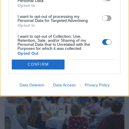
Personal Data.
Opted In
I want to opt-out of processing my
Personal Data for Targeted Advertising.
Opted In
Λακωνία: Το τελευταίο δρομολόγιο «γη -
I want to opt-out of Collection, Use,
Retention, Sale, and/or Sharing of my
ουρανός» του Μιχάλη που τόσοι αγάπησαν
Personal Data that Is Unrelated with the
Purposes for which it was collected.
08/08/2026 09:05
Opted Out
CONFIRM
Data Deletion
Data Access
Privacy Policy