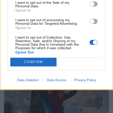
I want to opt-out of the Sale of my
Personal Data.
Opted In
I want to opt-out of processing my
Personal Data for Targeted Advertising.
Opted In
Λακωνία: Φορτηγό πέφτει στον γκρεμό -
I want to opt-out of Collection, Use,
Νεκρός ο οδηγός, τραυματίας ο συνοδηγός
Retention, Sale, and/or Sharing of my
(video)
Personal Data that Is Unrelated with the
Purposes for which it was collected.
Opted Out
07/08/2026 08:05
CONFIRM
Data Deletion
Data Access
Privacy Policy