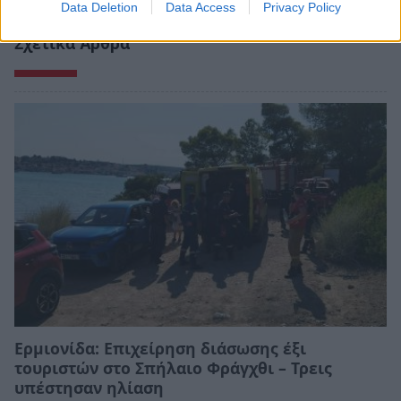
Data Deletion
Data Access
Privacy Policy
Σχετικά Άρθρα
Ερμιονίδα: Επιχείρηση διάσωσης έξι
τουριστών στο Σπήλαιο Φράγχθι – Τρεις
υπέστησαν ηλίαση