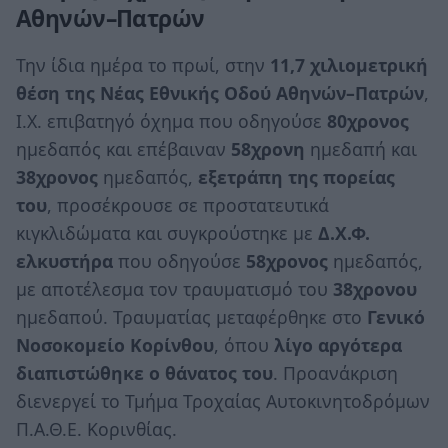
Αθηνών–Πατρών
Την ίδια ημέρα το πρωί, στην
11,7 χιλιομετρική
θέση της Νέας Εθνικής Οδού Αθηνών–Πατρών
,
Ι.Χ. επιβατηγό όχημα που οδηγούσε
80χρονος
ημεδαπός και επέβαιναν
58χρονη
ημεδαπή και
38χρονος
ημεδαπός,
εξετράπη της πορείας
του
, προσέκρουσε σε προστατευτικά
κιγκλιδώματα και συγκρούστηκε με
Δ.Χ.Φ.
ελκυστήρα
που οδηγούσε
58χρονος
ημεδαπός,
με αποτέλεσμα τον τραυματισμό του
38χρονου
ημεδαπού. Τραυματίας μεταφέρθηκε στο
Γενικό
Νοσοκομείο
Κορίνθου
, όπου
λίγο αργότερα
διαπιστώθηκε ο θάνατος
του
. Προανάκριση
διενεργεί το Τμήμα Τροχαίας Αυτοκινητοδρόμων
Π.Α.Θ.Ε. Κορινθίας.