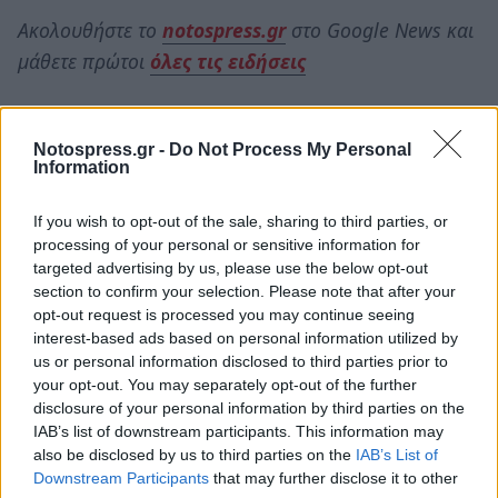
Ακολουθήστε το
notospress.gr
στο Google News και
μάθετε πρώτοι
όλες τις ειδήσεις
TAGS:
ΤΡΟΧΑΙΟ
ΘΑΝΑΤΗΦΟΡΟ ΤΡΟΧΑΙΟ
Notospress.gr -
Do Not Process My Personal
Information
ΤΡΟΧΑΙΟ ΔΥΣΤΥΧΗΜΑ
ΝΕΚΡΟΙ
ΠΕΛΟΠΟΝΝΗΣΟΣ
If you wish to opt-out of the sale, sharing to third parties, or
ΚΟΡΙΝΘΙΑ
ΑΡΓΟΣ
ΕΡΜΙΟΝΙΔΑ
ΤΡΑΚΤΕΡ
processing of your personal or sensitive information for
targeted advertising by us, please use the below opt-out
section to confirm your selection. Please note that after your
opt-out request is processed you may continue seeing
interest-based ads based on personal information utilized by
us or personal information disclosed to third parties prior to
your opt-out. You may separately opt-out of the further
disclosure of your personal information by third parties on the
IAB’s list of downstream participants. This information may
also be disclosed by us to third parties on the
IAB’s List of
Downstream Participants
that may further disclose it to other