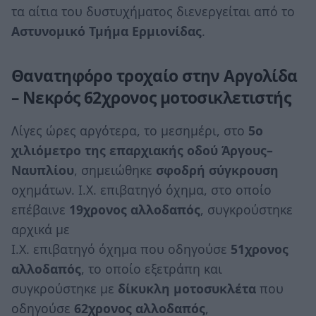
τα αίτια του δυστυχήματος διενεργείται από το
Αστυνομικό Τμήμα Ερμιονίδας
.
Θανατηφόρο τροχαίο στην Αργολίδα
– Νεκρός 62χρονος μοτοσικλετιστής
Λίγες ώρες αργότερα, το μεσημέρι, στο
5ο
χιλιόμετρο της επαρχιακής οδού Άργους–
Ναυπλίου
, σημειώθηκε
σφοδρή σύγκρουση
οχημάτων. Ι.Χ. επιβατηγό όχημα, στο οποίο
επέβαινε
19χρονος αλλοδαπός
, συγκρούστηκε
αρχικά με
Ι.Χ. επιβατηγό όχημα που οδηγούσε
51χρονος
αλλοδαπός
, το οποίο εξετράπη και
συγκρούστηκε με
δίκυκλη
μοτοσυκλέτα
που
οδηγούσε
62χρονος αλλοδαπός
,