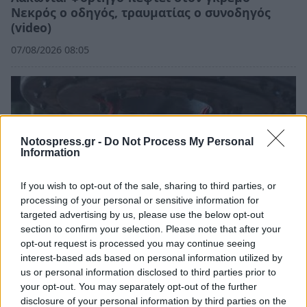
Νεκρός ο οδηγός, τραυματίας ο συνοδηγός
(video)
07/08/2026 08:05
Notospress.gr -
Do Not Process My Personal
Information
If you wish to opt-out of the sale, sharing to third parties, or
processing of your personal or sensitive information for
targeted advertising by us, please use the below opt-out
section to confirm your selection. Please note that after your
opt-out request is processed you may continue seeing
interest-based ads based on personal information utilized by
Τι προβάλλουν τα Cinema σε επτά πόλεις της
us or personal information disclosed to third parties prior to
Πελοποννήσου
your opt-out. You may separately opt-out of the further
06/08/2026 15:12
disclosure of your personal information by third parties on the