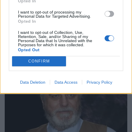
Opted In
I want to opt-out of processing my
Personal Data for Targeted Advertising.
Opted In
I want to opt-out of Collection, Use,
Retention, Sale, and/or Sharing of my
Θλίψη στην Πάτρα: Πέθανε στο Νοσοκομείο
Personal Data that Is Unrelated with the
Purposes for which it was collected.
«Άγιος Ανδρέας» βρέφος μόλις 8 ημερών
Opted Out
08/08/2026 09:34
CONFIRM
Data Deletion
Data Access
Privacy Policy