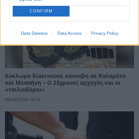
CONFIRM
Data Deletion
Data Access
Privacy Policy
Κύκλωμα διακινούσε κάνναβη σε Καλαμάτα
και Μεσσήνη – Ο 23χρονος αρχηγός και οι
«τσιλιαδόροι»
09/08/2026 10:54