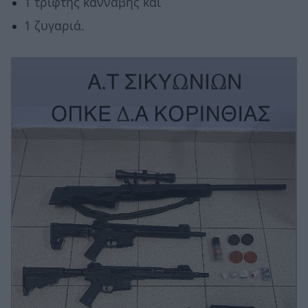
1 τρίφτης κάνναβης και
1 ζυγαριά.