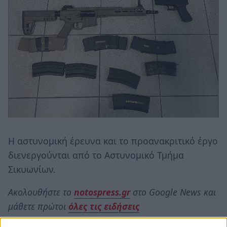
Η αστυνομική έρευνα και το προανακριτικό έργο
διενεργούνται από το Αστυνομικό Τμήμα
Σικυωνίων.
Ακολουθήστε το
notospress.gr
στο Google News και
μάθετε πρώτοι
όλες τις ειδήσεις