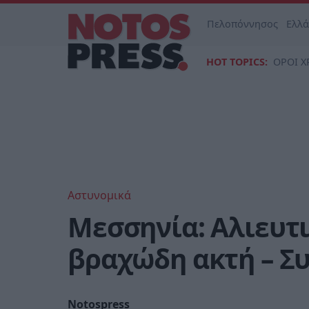
Πελοπόννησος
Ελλ
HOT TOPICS:
ΟΡΟΙ Χ
Αστυνομικά
Μεσσηνία: Αλιευτ
βραχώδη ακτή – Σ
Notospress