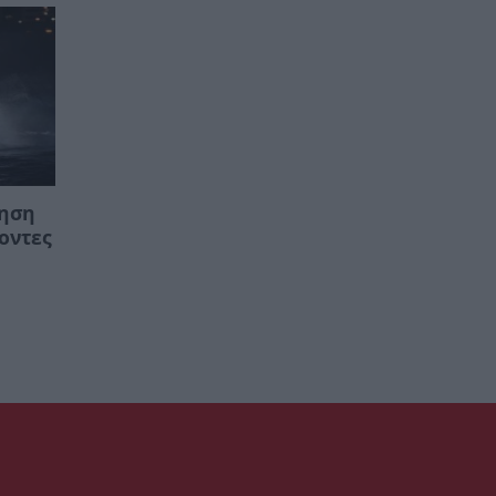
τηση
οντες