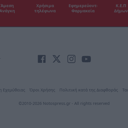
Άμεση
Χρήσιμα
Εφημερεύοντα
Κ.Ε.Π
Ανάγκη
τηλέφωνα
Φαρμακεία
Δήμων
r
η Εχεμύθειας
Όροι Χρήσης
Πολιτική κατά της Διαφθοράς
Τα
©2010-2026 Notospress.gr - All rights reserved