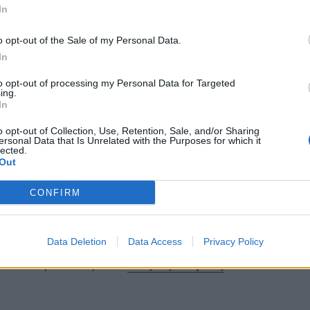
In
γεί την προανάκριση, συνελήφθη ο
 του άρθρου
277 του Ποινικού Κώδικα
o opt-out of the Sale of my Personal Data.
In
to opt-out of processing my Personal Data for Targeted
ing.
In
o opt-out of Collection, Use, Retention, Sale, and/or Sharing
υς
ersonal Data that Is Unrelated with the Purposes for which it
lected.
Out
ξιοπλοΐας από τον νηογνώμονα που το
CONFIRM
θαλάσσια ρύπανση.
Data Deletion
Data Access
Privacy Policy
ews και μάθετε πρώτοι
όλες τις ειδήσεις