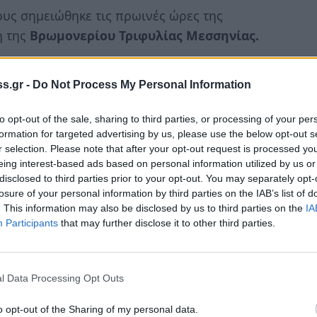
υς σημειώθηκε τις πρωινές ώρες της
ή της
Βρωμονερίου Τριφυλίας Μεσσηνίας.
α την προσάραξη αλιευτικού (Α/Κ) σκάφους
s.gr -
Do Not Process My Personal Information
ν
δύο ημεδαποί
, σε βραχώδη ακτή κοντά στη
φυλίας Μεσσηνίας
.
to opt-out of the sale, sharing to third parties, or processing of your per
formation for targeted advertising by us, please use the below opt-out s
νικού Σώματος – Ελληνικής Ακτοφυλακής
,
r selection. Please note that after your opt-out request is processed y
eing interest-based ads based on personal information utilized by us or
disclosed to third parties prior to your opt-out. You may separately opt-
losure of your personal information by third parties on the IAB’s list of
. This information may also be disclosed by us to third parties on the
IA
Participants
that may further disclose it to other third parties.
l Data Processing Opt Outs
ικού, οι δύο επιβαίνοντες αποβιβάστηκαν με
υγεία τους.
o opt-out of the Sharing of my personal data.