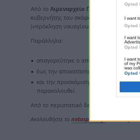
Opted 
Από το
Λιμεναρχείο Πύλου
, που διενερ
κυβερνήτης του σκάφους για παράβαση
I want t
(«πρόκληση ναυαγίου»).
Opted 
I want 
Παράλληλα:
Advertis
Opted 
I want t
απαγορεύτηκε ο απόπλους του σκάφο
of my P
was col
έως την αποκατάσταση της ζημιάς
Opted 
και την προσκόμιση πιστοποιητικού α
παρακολουθεί
Από το περιστατικό δεν παρατηρήθηκε 
Ακολουθήστε το
notospress.gr
στο Google N