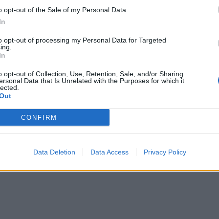
o opt-out of the Sale of my Personal Data.
In
to opt-out of processing my Personal Data for Targeted
ing.
αστυνομικοί της ομάδας ΔΙΑΣ που μπήκαν
In
υν και να σταματήσει η επίθεση της κόρης
o opt-out of Collection, Use, Retention, Sale, and/or Sharing
ersonal Data that Is Unrelated with the Purposes for which it
lected.
Out
ια στο Αστυνομικό Τμήμα, για να καταγραφεί
βίας και να πάρει πλέον το δρόμο της
CONFIRM
ews και μάθετε πρώτοι
όλες τις ειδήσεις
Data Deletion
Data Access
Privacy Policy