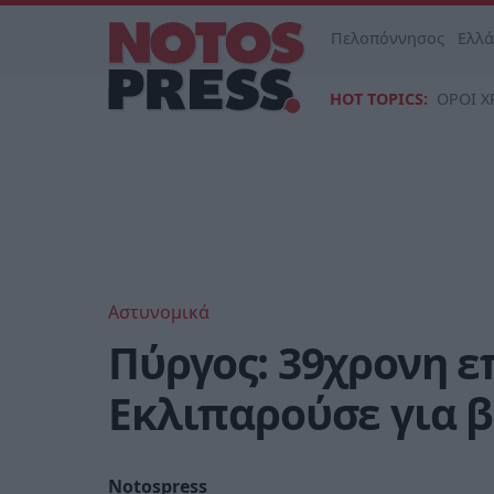
Πελοπόννησος
Ελλ
HOT TOPICS:
ΟΡΟΙ Χ
Αστυνομικά
Πύργος: 39χρονη ε
Εκλιπαρούσε για β
Notospress