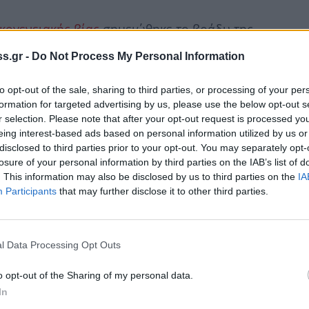
κογενειακής βίας
σημειώθηκε το βράδυ της
νες άκουσαν μια 61χρονη γυναίκα να καλεί σε
s.gr -
Do Not Process My Personal Information
κό δρόμο της πόλης. Στο σημείο επενέβησαν
to opt-out of the sale, sharing to third parties, or processing of your per
formation for targeted advertising by us, please use the below opt-out s
r selection. Please note that after your opt-out request is processed y
νες
eing interest-based ads based on personal information utilized by us or
disclosed to third parties prior to your opt-out. You may separately opt-
0 το βράδυ, όταν οι γείτονες άκουσαν τις
losure of your personal information by third parties on the IAB’s list of
. This information may also be disclosed by us to third parties on the
IA
 κάτι συνέβαινε μέσα στο σπίτι.
Participants
that may further disclose it to other third parties.
 η 39χρονη κόρη φέρεται να επιτέθηκε στη
 μέθης, προκαλώντας της εκδορές σε διάφορα
l Data Processing Opt Outs
o opt-out of the Sharing of my personal data.
λήσεις της 61χρονης για βοήθεια και κάλεσαν
In