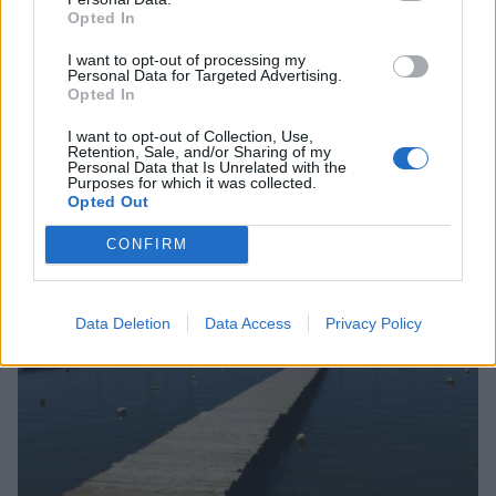
Opted In
I want to opt-out of processing my
Personal Data for Targeted Advertising.
Opted In
I want to opt-out of Collection, Use,
Retention, Sale, and/or Sharing of my
Τι προβάλλουν τα Cinema σε επτά πόλεις της
Personal Data that Is Unrelated with the
Purposes for which it was collected.
Πελοποννήσου
Opted Out
06/08/2026 15:12
CONFIRM
Data Deletion
Data Access
Privacy Policy