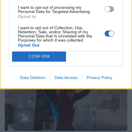
I want to opt-out of processing my
Personal Data for Targeted Advertising.
Opted In
I want to opt-out of Collection, Use,
Μυστράς: Έλιωσε ο πάγος και το έγκλημα
Retention, Sale, and/or Sharing of my
είναι οικονομικό – Το ρεπορτάζ έλαβε τέλος!
Personal Data that Is Unrelated with the
Purposes for which it was collected.
Opted Out
06/08/2026 20:27
CONFIRM
Data Deletion
Data Access
Privacy Policy