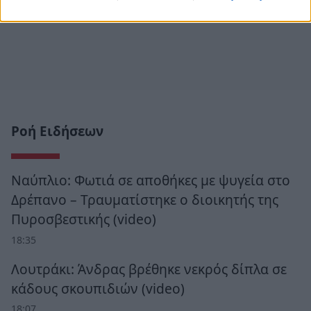
Ροή Ειδήσεων
Ναύπλιο: Φωτιά σε αποθήκες με ψυγεία στο
Δρέπανο – Τραυματίστηκε ο διοικητής της
Πυροσβεστικής (video)
18:35
Λουτράκι: Άνδρας βρέθηκε νεκρός δίπλα σε
κάδους σκουπιδιών (video)
18:07