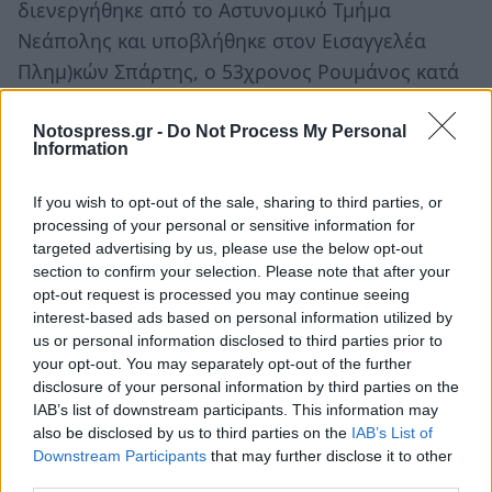
διενεργήθηκε από το Αστυνομικό Τμήμα
Νεάπολης και υποβλήθηκε στον Εισαγγελέα
Πλημ)κών Σπάρτης, ο 53χρονος Ρουμάνος κατά
τις πρωινές ώρες της Μεγάλης Τρίτης 19
Απριλίου, περιέλουσε με βενζίνη και έθεσε
Notospress.gr -
Do Not Process My Personal
Information
φωτιά στην 63χρονη Μολδαβή με την οποία
συζούσε στην Ελίκα Μονεμβασίας, με
If you wish to opt-out of the sale, sharing to third parties, or
αποτέλεσμα να της προκαλέσει σοβαρά
processing of your personal or sensitive information for
targeted advertising by us, please use the below opt-out
εγκαύματα. Αποτέλεσμα της πυρκαγιάς που
section to confirm your selection. Please note that after your
προκλήθηκε στο χώρο ήταν να τραυματισθεί και
opt-out request is processed you may continue seeing
ο ίδιος ο δράστης.
interest-based ads based on personal information utilized by
us or personal information disclosed to third parties prior to
your opt-out. You may separately opt-out of the further
disclosure of your personal information by third parties on the
IAB’s list of downstream participants. This information may
also be disclosed by us to third parties on the
IAB’s List of
Downstream Participants
that may further disclose it to other
third parties.