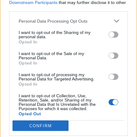
σωματικής βίας του αφαίρεσαν χρήματα.
Downstream Participants
that may further disclose it to other
third parties.
• Την 14.10.2013 το απόγευμα, στον Κλαδά
Personal Data Processing Opt Outs
Σπάρτης, μπήκαν σε οικία ηλικιωμένης
I want to opt-out of the Sharing of my
ημεδαπής και με τη χρήση σωματικής βίας της
personal data.
Opted In
αφαίρεσαν χρήματα και κοσμήματα.
I want to opt-out of the Sale of my
• Την 17.10.2013 το πρωί, στη Σπάρτη, με τη
Personal Data.
Opted In
χρήση σωματικής βίας αφαίρεσαν από
ηλικιωμένο ημεδαπό χρήματα και προσωπικά
I want to opt-out of processing my
Personal Data for Targeted Advertising.
αντικείμενα.
Opted In
Η σχηματισθείσα δικογραφία θα υποβληθεί στον
I want to opt-out of Collection, Use,
Retention, Sale, and/or Sharing of my
κ. Εισαγγελέα Πλημμελειοδικών Σπάρτης.
Personal Data that Is Unrelated with the
Purposes for which it was collected.
Opted Out
CONFIRM