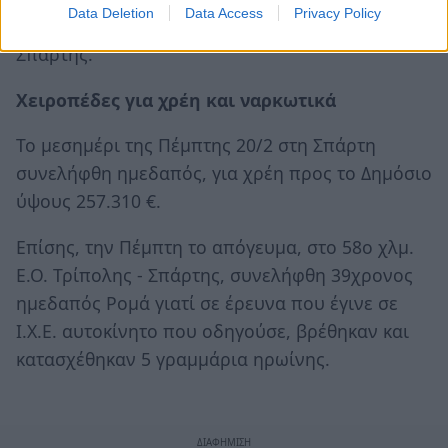
Data Deletion
Data Access
Privacy Policy
Προανάκριση διενεργεί το Τμήμα Ασφαλείας
Σπάρτης.
Χειροπέδες για χρέη και ναρκωτικά
Το μεσημέρι της Πέμπτης 20/2 στη Σπάρτη
συνελήφθη ημεδαπός, για χρέη προς το Δημόσιο
ύψους 257.310 €.
Επίσης, την Πέμπτη το απόγευμα, στο 58ο χλμ.
Ε.Ο. Τρίπολης - Σπάρτης, συνελήφθη 39χρονος
ημεδαπός Ρομά γιατί σε έρευνα που έγινε σε
Ι.Χ.Ε. αυτοκίνητο που οδηγούσε, βρέθηκαν και
κατασχέθηκαν 5 γραμμάρια ηρωίνης.