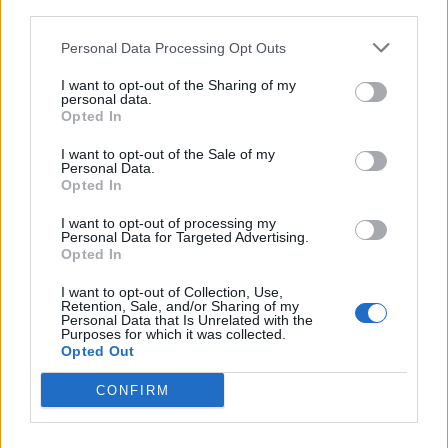
third parties.
της Παρασκευής 21/2 στη Σπάρτη, από
αστυνομικούς της Αστυνομικής Διεύθυνσης
Personal Data Processing Opt Outs
Λακωνίας, ένας 31χρονος ημεδαπός, γιατί
I want to opt-out of the Sharing of my
διέρρηξε κατάστημα-καφενείο ιδιοκτησίας
personal data.
Opted In
36χρονου ημεδαπού και αφού έθραυσε
I want to opt-out of the Sale of my
υαλοπίνακα καταστήματος υγειονομικού
Personal Data.
ενδιαφέροντος καφενείου, αφαίρεσε χρήματα.
Opted In
Προανάκριση διενεργεί το Τμήμα Ασφαλείας
I want to opt-out of processing my
Personal Data for Targeted Advertising.
Σπάρτης.
Opted In
Σύλληψη για μικροποσότητα κάνναβης
I want to opt-out of Collection, Use,
Retention, Sale, and/or Sharing of my
Personal Data that Is Unrelated with the
Το μεσημέρι της ίδιας ημέρας συνελήφθη στη
Purposes for which it was collected.
Opted Out
Σπάρτης από αστυνομικούς της ομάδας ΔΙ.ΑΣ
της Αστυνομικής Διεύθυνσης Λακωνίας, ένας
CONFIRM
55χρονος ημεδαπός, γιατί κατείχε
μικροποσότητα κάνναβης, η οποία κατασχέθηκε.