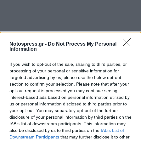
Notospress.gr -
Do Not Process My Personal
Information
If you wish to opt-out of the sale, sharing to third parties, or
processing of your personal or sensitive information for
targeted advertising by us, please use the below opt-out
Οι συλληφθέντες θα οδηγηθούν στον κ.
section to confirm your selection. Please note that after your
Εισαγγελέα Πλημμελειοδικών Σπάρτης, ενώ η
opt-out request is processed you may continue seeing
interest-based ads based on personal information utilized by
αστυνομική έρευνα και η προανάκριση,
us or personal information disclosed to third parties prior to
διενεργούνται από Τμήμα Ασφαλείας Σπάρτης.
your opt-out. You may separately opt-out of the further
disclosure of your personal information by third parties on the
Τον έπιασαν για διάρρηξη καφενείου
IAB’s list of downstream participants. This information may
also be disclosed by us to third parties on the
IAB’s List of
ΣΠΑΡΤΗ. Συνελήφθη τις πρώτες πρωινές ώρες
Downstream Participants
that may further disclose it to other