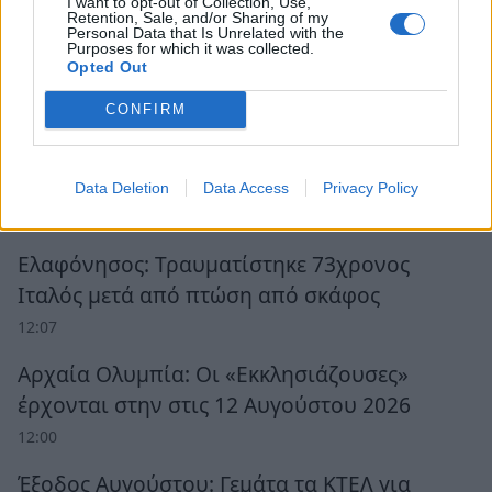
I want to opt-out of Collection, Use,
Retention, Sale, and/or Sharing of my
Personal Data that Is Unrelated with the
Purposes for which it was collected.
Opted Out
Ροή Ειδήσεων
CONFIRM
Η νέα σεζόν του φθινοπώρου, εκλογές
«πρέπει» και «δεν πρέπει»
Data Deletion
Data Access
Privacy Policy
12:39
Ελαφόνησος: Τραυματίστηκε 73χρονος
Ιταλός μετά από πτώση από σκάφος
12:07
Αρχαία Ολυμπία: Οι «Εκκλησιάζουσες»
έρχονται στην στις 12 Αυγούστου 2026
12:00
Έξοδος Αυγούστου: Γεμάτα τα ΚΤΕΛ για