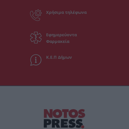
Χρήσιμα τηλέφωνα
Εφημερεύοντα
Φαρμακεία
Κ.Ε.Π Δήμων