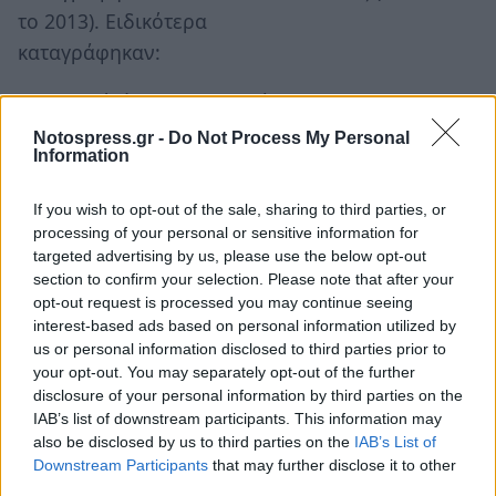
το 2013). Ειδικότερα
καταγράφηκαν:
• 9 νεκροί, έναντι 4 τον Μάιο του 2013.
• 11 σοβαρά τραυματίες, έναντι 14 τον Μάιο του
Notospress.gr -
Do Not Process My Personal
Information
2013.
• 73 ελαφρά τραυματίες, έναντι 56 τον Μάιο του
If you wish to opt-out of the sale, sharing to third parties, or
2013.
processing of your personal or sensitive information for
targeted advertising by us, please use the below opt-out
Τα κυριότερα αίτια των τροχαίων ατυχημάτων –
section to confirm your selection. Please note that after your
opt-out request is processed you may continue seeing
δυστυχημάτων, όπως προέκυψε από την
interest-based ads based on personal information utilized by
αστυνομική τροχονομική έρευνα, ήταν:
us or personal information disclosed to third parties prior to
your opt-out. You may separately opt-out of the further
• Παραβίαση προτεραιότητας.
disclosure of your personal information by third parties on the
• Υπερβολική ταχύτητα.
IAB’s list of downstream participants. This information may
also be disclosed by us to third parties on the
IAB’s List of
• Κίνηση στο αντίθετο ρεύμα κυκλοφορίας.
Downstream Participants
that may further disclose it to other
• Απόσπαση προσοχής του οδηγού.
third parties.