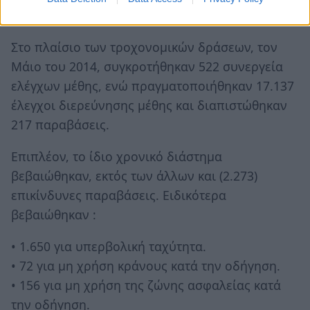
ημερίδες και ενημερώσεις του κοινού.
Στο πλαίσιο των τροχονομικών δράσεων, τον
Μάιο του 2014, συγκροτήθηκαν 522 συνεργεία
ελέγχων μέθης, ενώ πραγματοποιήθηκαν 17.137
έλεγχοι διερεύνησης μέθης και διαπιστώθηκαν
217 παραβάσεις.
Επιπλέον, το ίδιο χρονικό διάστημα
βεβαιώθηκαν, εκτός των άλλων και (2.273)
επικίνδυνες παραβάσεις. Ειδικότερα
βεβαιώθηκαν :
• 1.650 για υπερβολική ταχύτητα.
• 72 για μη χρήση κράνους κατά την οδήγηση.
• 156 για μη χρήση της ζώνης ασφαλείας κατά
την οδήγηση.