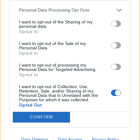
• Παραβιάσεις σήμανσης.
Personal Data Processing Opt Outs
• Μη τήρηση απόστασης ασφαλείας.
• Ολισθηρότητα οδοστρώματος.
I want to opt-out of the Sharing of my
personal data.
Opted In
Δράσεις τροχονομικής αστυνόμευσης
I want to opt-out of the Sale of my
Personal Data.
Οι Υπηρεσίες Τροχαίας και οι Υπηρεσίες μεικτής
Opted In
αρμοδιότητας της Περιφερειακής Αστυνομικής
I want to opt-out of processing my
Διεύθυνσης Πελοποννήσου βρίσκονται σε
Personal Data for Targeted Advertising.
Opted In
διαρκή ετοιμότητα, εφαρμόζοντας συγκεκριμένο
σχεδιασμό, που προβλέπει μέτρα οδικής
I want to opt-out of Collection, Use,
Retention, Sale, and/or Sharing of my
ασφάλειας και τροχονομικής αστυνόμευσης για
Personal Data that Is Unrelated with the
Purposes for which it was collected.
την ασφαλή κυκλοφορία των οχημάτων και των
Opted Out
πολιτών, καθώς και για την πρόληψη και
CONFIRM
αποτροπή ατυχημάτων και δυστυχημάτων σε
όλο το οδικό δίκτυο, ενώ επιπλέον
πραγματοποιούνται σε εβδομαδιαία βάση
Data Deletion
Data Access
Privacy Policy