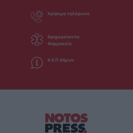
Χρήσιμα τηλέφωνα
Εφημερεύοντα
Φαρμακεία
Κ.Ε.Π Δήμων