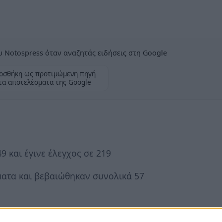
 Notospress όταν αναζητάς ειδήσεις στη Google
οσθήκη ως προτιμώμενη πηγή
τα αποτελέσματα της Google
 και έγινε έλεγχος σε 219
ατα και βεβαιώθηκαν συνολικά 57
οπής σε Ιερό Ναό, ενώ σχηματίστηκε