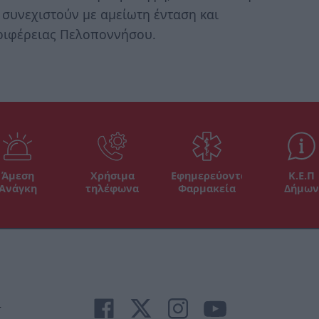
 συνεχιστούν με αμείωτη ένταση και
εριφέρειας Πελοποννήσου.
Άμεση
Χρήσιμα
Εφημερεύοντα
Κ.Ε.Π
Ανάγκη
τηλέφωνα
Φαρμακεία
Δήμων
r