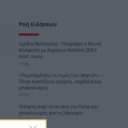
Ροή Ειδήσεων
Σχέδια Βελτίωσης: Υπεγράφη η Κοινή
Απόφαση με δημόσια δαπάνη 263,5
εκατ. ευρώ
11:09
«Τσιμπημένες» οι τιμές των ψαριών –
Πόσο κοστίζουν γαύρος, σαρδέλα και
μπακαλιάρος
11:01
Τέταρτη σερί ήττα από την Γκοφ και
αποκλεισμός για τη Σάκκαρη
10:54