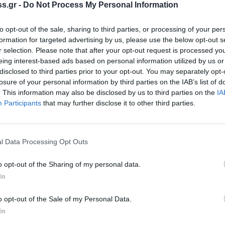
εδαπού
s.gr -
Do Not Process My Personal Information
ικότητας, πραγματοποιήθηκε στις 4.9.2014,
to opt-out of the sale, sharing to third parties, or processing of your per
εριοχή της Λακωνίας, η οποία οργανώθηκε
formation for targeted advertising by us, please use the below opt-out s
r selection. Please note that after your opt-out request is processed y
υνομίας Λακωνίας, σύμφωνα με τον
eing interest-based ads based on personal information utilized by us or
εριφερειακής Αστυνομικής Διεύθυνσης
disclosed to third parties prior to your opt-out. You may separately opt-
losure of your personal information by third parties on the IAB’s list of
. This information may also be disclosed by us to third parties on the
IA
Participants
that may further disclose it to other third parties.
ν έλεγχοι σε διακόσια δεκαεννέα (219) άτομα,
54) ήταν ημεδαποί και εξήντα πέντε (65)
οσι οκτώ (128) οχήματα.
l Data Processing Opt Outs
α εννέα (49) άτομα, από τα οποία τριάντα
o opt-out of the Sharing of my personal data.
ήταν αλλοδαποί, ενώ συνελήφθησαν δεκαπέντε
In
o opt-out of the Sale of my Personal Data.
In