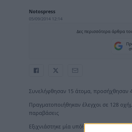
Notospress
05/09/2014 12:14
Δες περισσότερα άρθρα του
Πρ
σ
Συνελήφθησαν 15 άτομα, προσήχθησαν 49
Πραγματοποιήθηκαν έλεγχοι σε 128 οχήμ
παραβάσεις
Εξιχνιάστηκε μία υπόθεση απόπειρας κλ