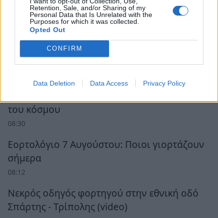
I want to opt-out of Collection, Use,
Retention, Sale, and/or Sharing of my
Personal Data that Is Unrelated with the
Purposes for which it was collected.
Opted Out
Ροή Ειδήσεων
CONFIRM
Σαν σήμερα εγκαινιάζεται η γέφυρα Ρίου -
Data Deletion
Data Access
Privacy Policy
Αντίρριου, η μεγαλύτερη καλωδιωτή γέφυρα
του κόσμου
08:30
Εορτολόγιο 7 Αυγούστου: Ποιοι γιορτάζουν
σήμερα
08:12
Νεκρός οδηγός φορτηγού στην εθνική οδό
Σπάρτης - Τρίπολης (video)