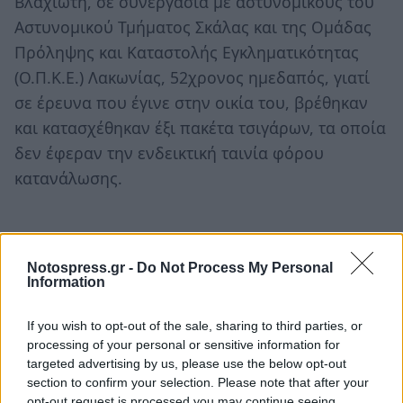
Βλαχιώτη, σε συνεργασία με αστυνομικούς του
Αστυνομικού Τμήματος Σκάλας και της Ομάδας
Πρόληψης και Καταστολής Εγκληματικότητας
(Ο.Π.Κ.Ε.) Λακωνίας, 52χρονος ημεδαπός, γιατί
σε έρευνα που έγινε στην οικία του, βρέθηκαν
και κατασχέθηκαν έξι πακέτα τσιγάρων, τα οποία
δεν έφεραν την ενδεικτική ταινία φόρου
κατανάλωσης.
Notospress.gr -
Do Not Process My Personal
Information
If you wish to opt-out of the sale, sharing to third parties, or
processing of your personal or sensitive information for
targeted advertising by us, please use the below opt-out
section to confirm your selection. Please note that after your
opt-out request is processed you may continue seeing