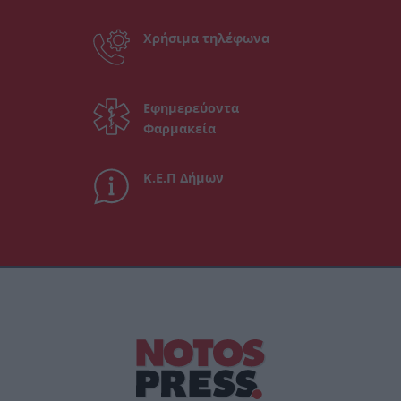
Χρήσιμα τηλέφωνα
Εφημερεύοντα
Φαρμακεία
Κ.Ε.Π Δήμων