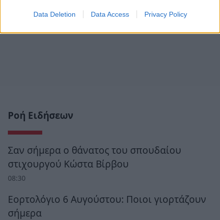
Data Deletion
Data Access
Privacy Policy
Ροή Ειδήσεων
Σαν σήμερα ο θάνατος του σπουδαίου
στιχουργού Κώστα Βίρβου
08:30
Εορτολόγιο 6 Αυγούστου: Ποιοι γιορτάζουν
σήμερα