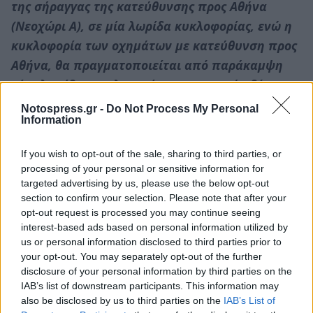
της σήραγγας της κατεύθυνσης προς Αθήνα
(Νεοχώρι Α), σε μία λωρίδα κυκλοφορίας, ενώ η
κυκλοφορία των οχημάτων με κατεύθυνση προς
Αθήνα, θα πραγματοποιείται από παράκαμψη
μίας λωρίδας κυκλοφορίας, σε ανοικτή οδό
(εκτός σήραγγας).
Notospress.gr -
Do Not Process My Personal
Information
Κατά τη διάρκεια εκτέλεσης εργασιών, η
κυκλοφορία των οχημάτων θα διεξάγεται
If you wish to opt-out of the sale, sharing to third parties, or
processing of your personal or sensitive information for
σύμφωνα με όλες τις προσωρινές
targeted advertising by us, please use the below opt-out
πληροφοριακές και ρυθμιστικές πινακίδες και
section to confirm your selection. Please note that after your
λοιπά μέσα οδικής σήμανσης που θα
opt-out request is processed you may continue seeing
interest-based ads based on personal information utilized by
τοποθετηθούν.
us or personal information disclosed to third parties prior to
your opt-out. You may separately opt-out of the further
disclosure of your personal information by third parties on the
IAB’s list of downstream participants. This information may
also be disclosed by us to third parties on the
IAB’s List of