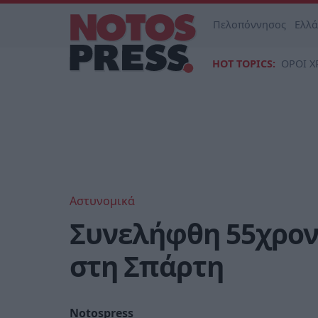
Πελοπόννησος
Ελλ
HOT TOPICS:
ΟΡΟΙ Χ
Αστυνομικά
Συνελήφθη 55χρον
στη Σπάρτη
Notospress