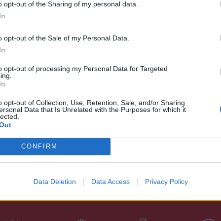
αμμαρίων, ενώ στην κατοχή του βρέθηκαν και
o opt-out of the Sharing of my personal data.
ς και το χρηματικό ποσό των -225-, ως
In
ν πράξεων.
o opt-out of the Sale of my Personal Data.
ηκε στην οικία του 55χρονου, σε τοπική
In
βρέθηκε και κατασχέθηκε ένα κυνηγετικό
to opt-out of processing my Personal Data for Targeted
ing.
παράνομα, ενώ κατασχέθηκε και το ανωτέρω
In
ξεων.
o opt-out of Collection, Use, Retention, Sale, and/or Sharing
ersonal Data that Is Unrelated with the Purposes for which it
ελέα Πρωτοδικών Σπάρτης.
lected.
Out
κό έργο διενεργούνται από το Τμήμα
CONFIRM
Data Deletion
Data Access
Privacy Policy