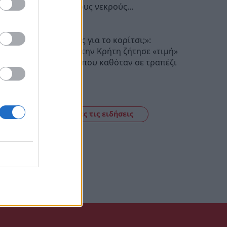
Σεβασμό στους νεκρούς…
20:17
«Πόσα θέλεις για το κορίτσι;»:
Τουρίστας στην Κρήτη ζήτησε «τιμή»
για ανήλικη που καθόταν σε τραπέζι
επιχείρησης
19:56
Δείτε όλες τις ειδήσεις