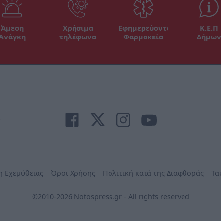
Άμεση
Χρήσιμα
Εφημερεύοντα
Κ.Ε.Π
Ανάγκη
τηλέφωνα
Φαρμακεία
Δήμων
r
η Εχεμύθειας
Όροι Χρήσης
Πολιτική κατά της Διαφθοράς
Τα
©2010-2026 Notospress.gr - All rights reserved