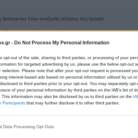
 Notospress όταν αναζητάς ειδήσεις στη Google
οσθήκη ως προτιμώμενη πηγή
τα αποτελέσματα της Google
s.gr -
Do Not Process My Personal Information
to opt-out of the sale, sharing to third parties, or processing of your per
formation for targeted advertising by us, please use the below opt-out s
r selection. Please note that after your opt-out request is processed y
eing interest-based ads based on personal information utilized by us or
πόγευμα, σε τοπική κοινότητα του Δήμου
disclosed to third parties prior to your opt-out. You may separately opt-
υ Τμήματος Ασφαλείας Σπάρτης, 55χρονος
losure of your personal information by third parties on the IAB’s list of
. This information may also be disclosed by us to third parties on the
IA
 για τα ναρκωτικά και τα όπλα.
Participants
that may further disclose it to other third parties.
 κατάλληλη αξιολόγηση και αξιοποίηση
σφαλείας Σπάρτης, πραγματοποίησαν έρευνα
l Data Processing Opt Outs
υ βρέθηκαν και κατασχέθηκαν, ποσότητα