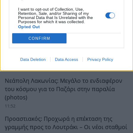
I want to opt-out of Collection, Use,
Retention, Sale, and/or Sharing of my
Personal Data that Is Unrelated with the
Purposes for which it was collected.
Opted Out
Ροή Ειδήσεων
CONFIRM
Ο «χάρτης» των πληρωμών από τον e-ΕΦΚΑ
και τη ΔΥΠΑ έως τις 14 Αυγούστου
Data Deletion
Data Access
Privacy Policy
12:28
Νεάπολη Λακωνίας: Μεγάλο το ενδιαφέρον
του κόσμου για το Παζάρι στην παραλία
(photos)
11:52
Προαστιακός: Προχωρά η επέκταση της
γραμμής προς το Λουτράκι – Οι νέοι σταθμοί