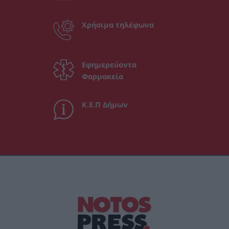
Χρήσιμα τηλέφωνα
Εφημερεύοντα
Φαρμακεία
Κ.Ε.Π Δήμων