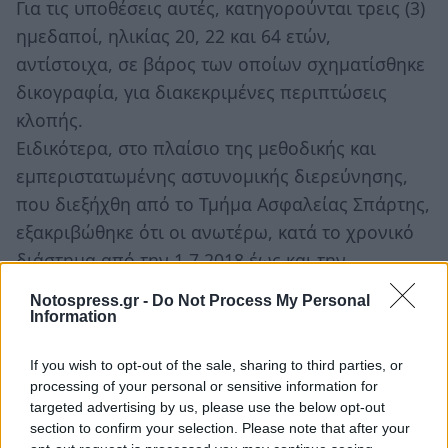
Για τις υποθέσεις αυτές, κατηγορούνται τρεις (3)
ημεδαποί, ηλικίας 20, 22 και 64 ετών,
αντίστοιχα, σε βάρος των οποίων σχηματίσθηκε
δικογραφία, για διακεκριμένες περιπτώσεις
κλοπής.
Ειδικότερα, στο πλαίσιο της μεθοδικής και
εμπεριστατωμένης αστυνομικής διερεύνησης,
που διεξήχθη από το Τμήμα Ασφαλείας Σπάρτης,
εξακριβώθηκε ότι οι ανωτέρω, κατά το χρονικό
διάστημα από την 1.7.2018 έως και την
24.7.2018, στη Σπάρτη και σε τοπικές κοινότητες
Notospress.gr -
Do Not Process My Personal
του Δήμου Σπάρτης, διέπραξαν συνολικά επτά
Information
(7) περιπτώσεις κλοπών και μία (1) περίπτωση
If you wish to opt-out of the sale, sharing to third parties, or
απόπειρας κλοπής σε οικίες.
processing of your personal or sensitive information for
Από την παραπάνω εγκληματική τους δράση
targeted advertising by us, please use the below opt-out
είχαν αφαιρέσει μεταξύ άλλων, χρήματα,
section to confirm your selection. Please note that after your