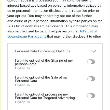
opt-out request is processed you may continue seeing
κοσμήματα, κινητά τηλέφωνα, που η συνολική
interest-based ads based on personal information utilized by
τους αξία ξεπερνά τις -13.000- ευρώ, σύμφωνα
us or personal information disclosed to third parties prior to
με τους ιδιοκτήτες τους.
your opt-out. You may separately opt-out of the further
disclosure of your personal information by third parties on the
Η σχηματισθείσα δικογραφία θα υποβληθεί στον
IAB’s list of downstream participants. This information may
κ. Εισαγγελέα Πρωτοδικών Σπάρτης, ενώ η
also be disclosed by us to third parties on the
IAB’s List of
αστυνομική έρευνα και το προανακριτικό έργο,
Downstream Participants
that may further disclose it to other
third parties.
συνεχίζονται από το Τμήμα Ασφαλείας Σπάρτης,
για την εξακρίβωση της τυχόν συμμετοχής τους,
Personal Data Processing Opt Outs
σε διάπραξη παρόμοιων αδικημάτων.
I want to opt-out of the Sharing of my
personal data.
Opted In
I want to opt-out of the Sale of my
Personal Data.
Opted In
I want to opt-out of processing my
Personal Data for Targeted Advertising.
Opted In