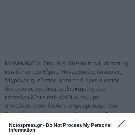
ΜΟΝΕΜΒΑΣΙΑ. Στις 26.3.2019 το πρωί, σε τοπική
κοινότητα του Δήμου Μονεμβασίας Λακωνίας,
51χρονος ημεδαπός, κατά τη διάρκεια κοπής
δέντρου σε αγρόκτημα ιδιοκτησίας του,
καταπλακώθηκε από κλαδί αυτού, με
αποτέλεσμα τον θανάσιμο τραυματισμό του.
Προανάκριση διενεργεί το Αστυνομικό Τμήμα
Βοιών.
Notospress.gr -
Do Not Process My Personal
Information