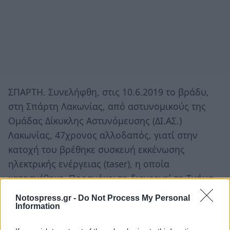
ΣΠΑΡΤΗ. Συνελήφθη, στις 10.6.2019 το βράδυ,
στη Σπάρτη Λακωνίας, από αστυνομικούς της
Ομάδας Δίκυκλης Αστυνόμευσης (ΔΙ.ΑΣ.)
Λακωνίας, 47χρονος αλλοδαπός, γιατί στην
κατοχή του βρέθηκε συσκευή εκκένωσης
ηλεκτρικής ενέργειας (taser), η οποία
κατασχέθηκε. Προανάκριση διενεργεί το Τμήμα
Ασφαλείας Σπάρτης.
Notospress.gr -
Do Not Process My Personal
Information