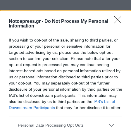
Notospress.gr -
Do Not Process My Personal
Information
If you wish to opt-out of the sale, sharing to third parties, or
processing of your personal or sensitive information for
targeted advertising by us, please use the below opt-out
section to confirm your selection. Please note that after your
opt-out request is processed you may continue seeing
interest-based ads based on personal information utilized by
us or personal information disclosed to third parties prior to
Χθες, η διαδικασία ξεκίνησε με την αγόρευση της
your opt-out. You may separately opt-out of the further
εισαγγελέα η οποία πρότεινε την ενοχή του
disclosure of your personal information by third parties on the
κατηγορουμένου, αλλά με το ελαφρυντικό της
IAB’s list of downstream participants. This information may
also be disclosed by us to third parties on the
IAB’s List of
μεταγενέστερης καλής συμπεριφοράς. Η δίκη
Downstream Participants
that may further disclose it to other
είχε ξεκινήσει στις 25 Ιουνίου και η απόφαση
third parties.
βγήκε μετά από δύο συνεδριάσεις. Οπως είπε η
Personal Data Processing Opt Outs
εισαγγελέας στην πρότασή της, τόσο από τις