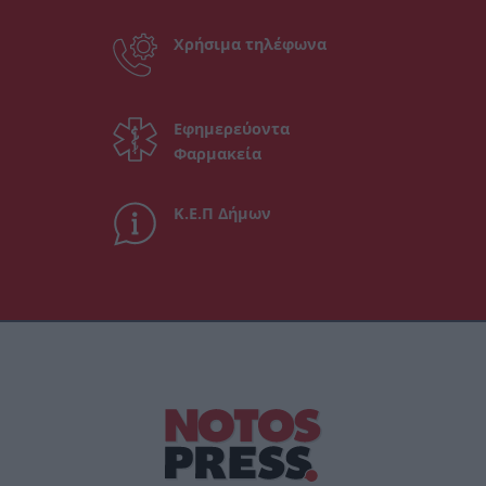
Χρήσιμα τηλέφωνα
Εφημερεύοντα
Φαρμακεία
Κ.Ε.Π Δήμων