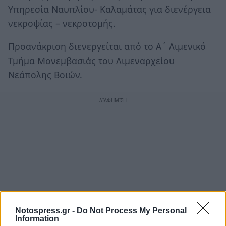
Υπηρεσία Ναυπλίου- Καλαμάτας για διενέργεια
νεκροψίας – νεκροτομής.
Προανάκριση διενεργείται από το Α΄ Λιμενικό
Τμήμα Μονεμβασιάς του Λιμεναρχείου
Νεάπολης Βοιών.
Notospress.gr -
Do Not Process My Personal
Information