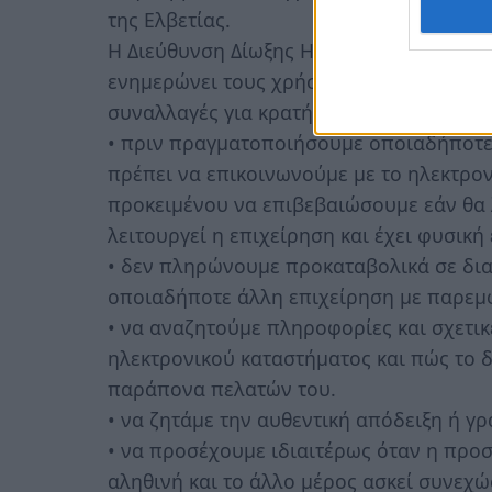
της Ελβετίας.
Η Διεύθυνση Δίωξης Ηλεκτρονικού Εγκλή
ενημερώνει τους χρήστες του διαδικτύο
συναλλαγές για κρατήσεις μέσω διαδικτυ
• πριν πραγματοποιήσουμε οποιαδήποτε 
πρέπει να επικοινωνούμε με το ηλεκτρονι
προκειμένου να επιβεβαιώσουμε εάν θα 
λειτουργεί η επιχείρηση και έχει φυσική
• δεν πληρώνουμε προκαταβολικά σε δια
οποιαδήποτε άλλη επιχείρηση με παρεμφ
• να αναζητούμε πληροφορίες και σχετικέ
ηλεκτρονικού καταστήματος και πώς το δ
παράπονα πελατών του.
• να ζητάμε την αυθεντική απόδειξη ή γ
• να προσέχουμε ιδιαιτέρως όταν η προσ
αληθινή και το άλλο μέρος ασκεί συνεχώ