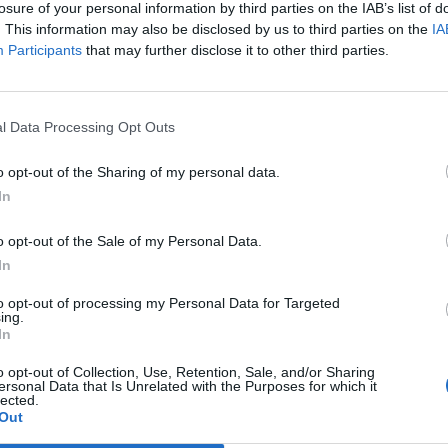
ν εισιτηρίων. Επιπλέον, οι αποδέκτες
losure of your personal information by third parties on the IAB’s list of
εκτρονικού ταχυδρομείου με διαφορετική
. This information may also be disclosed by us to third parties on the
IA
Participants
that may further disclose it to other third parties.
βλήθηκε) και διαφορετικό ονοματεπώνυμο.
ατοποιήθηκε συνεργασία με συναρμόδιους
ωτερικού, μέσω της Διεύθυνσης Διεθνούς
l Data Processing Opt Outs
 Αστυνομίας.
ότι η συγκεκριμένη ιστοσελίδα είχε
o opt-out of the Sharing of my personal data.
βετία, ενώ από την αξιοποίηση στοιχείων και
In
γεται στους νόμιμους εξουσιοδοτημένους
o opt-out of the Sale of my Personal Data.
σεως.
In
τηλές κρατήσεις των εισιτηρίων ξεπερνά τις
to opt-out of processing my Personal Data for Targeted
ing.
In
o opt-out of Collection, Use, Retention, Sale, and/or Sharing
α τακτικής διαδικασίας, σε βάρος της
ersonal Data that Is Unrelated with the Purposes for which it
lected.
ιστή κατ’ εξακολούθηση, η οποία υποβλήθηκε
Out
ράλληλα ενημερώθηκαν οι αρμόδιες Αρχές