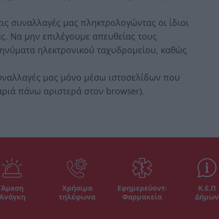
ις συναλλαγές μας πληκτρολογώντας οι ίδιοι
ας. Να μην επιλέγουμε απευθείας τους
μηνύματα ηλεκτρονικού ταχυδρομείου, καθώς
υναλλαγές μας μόνο μέσω ιστοσελίδων που
αριά πάνω αριστερά στον browser).
Άμεση
Χρήσιμα
Εφημερεύοντα
Κ.Ε.Π
Ανάγκη
τηλέφωνα
Φαρμακεία
Δήμων