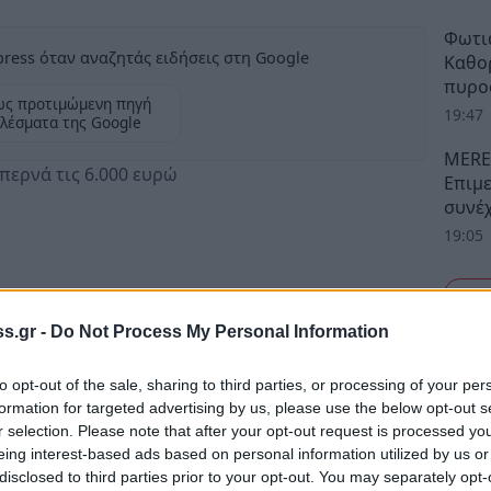
Φωτιά
ress όταν αναζητάς ειδήσεις στη Google
Καθο
πυρο
ως προτιμώμενη πηγή
19:47
λέσματα της Google
MERE
περνά τις 6.000 ευρώ
Επιμ
συνέχ
19:05
Δ
Εγκλήματος της Ελληνικής Αστυνομίας
s.gr -
Do Not Process My Personal Information
 πώλησης εισιτηρίων για εκδηλώσεις και
από συγκεκριμένη ιστοσελίδα του διαδικτύου.
to opt-out of the sale, sharing to third parties, or processing of your per
ερα από καταγγελίες ότι η επίμαχη
formation for targeted advertising by us, please use the below opt-out s
ηρίων και την παροχή εξουσιοδότησης από
r selection. Please note that after your opt-out request is processed y
eing interest-based ads based on personal information utilized by us or
κής ή χρεωστικής κάρτας, προέβαινε σε
disclosed to third parties prior to your opt-out. You may separately opt-