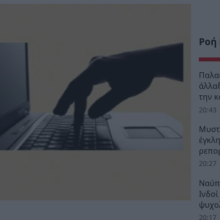
Ροή
Παλα
άλλαξ
την 
20:43
Μυστρ
έγκλη
ρεπορ
20:27
Ναύπ
Ινδοί
ψυχο
20:17