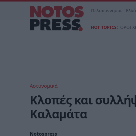
Πελοπόννησος
Ελλ
HOT TOPICS:
ΟΡΟΙ Χ
Αστυνομικά
Κλοπές και συλλήψ
Καλαμάτα
Notospress