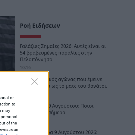
Ροή Ειδήσεων
Γαλάζιες Σημαίες 2026: Αυτές είναι οι
54 βραβευμένες παραλίες στην
Πελοπόννησο
10:16
Ποδοσφαιρικός αγώνας που έμεινε
στην ιστορία ως το ματς του θανάτου
08:30
sonal or
ection to
Εορτολόγιο 9 Αυγούστου: Ποιοι
ou may
γιορτάζουν σήμερα
 personal
08:10
out of the
 downstream
Ζώδια σήμερα 9 Αυγούστου 2026: