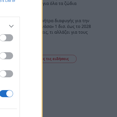
B’s List of
Προβλέψεις για όλα τα ζώδια
08:06
Τι σημαίνει ρήτρα διαφυγής για την
ενέργεια: «Ανάσα» 1 δισ. έως το 2028
για επενδύσεις, τι αλλάζει για τους
πολίτες
18:41
Δείτε όλες τις ειδήσεις