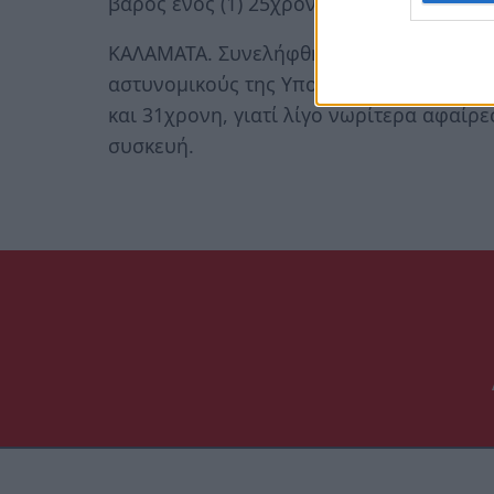
βάρος ενός (1) 25χρονου ημεδαπού, για 
KAΛΑΜΑΤΑ. Συνελήφθησαν στις 26.8.2019
αστυνομικούς της Υποδιεύθυνσης Ασφαλε
και 31χρονη, γιατί λίγο νωρίτερα αφαί
συσκευή.