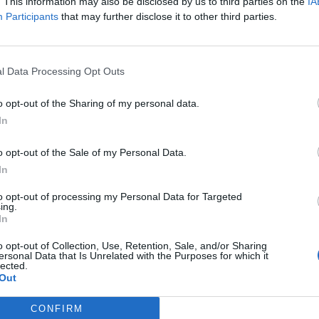
. This information may also be disclosed by us to third parties on the
IA
Participants
that may further disclose it to other third parties.
l Data Processing Opt Outs
o opt-out of the Sharing of my personal data.
 Notospress όταν αναζητάς ειδήσεις στη Google
In
οσθήκη ως προτιμώμενη πηγή
o opt-out of the Sale of my Personal Data.
τα αποτελέσματα της Google
In
to opt-out of processing my Personal Data for Targeted
ing.
In
o opt-out of Collection, Use, Retention, Sale, and/or Sharing
ersonal Data that Is Unrelated with the Purposes for which it
τυνομική έρευνα του Αστυνομικού Τμήματος
lected.
Out
πής σε ενοικιαζόμενο, που είχε γίνει την
υπόθεση αυτή, σχηματίσθηκε δικογραφία, σε
CONFIRM