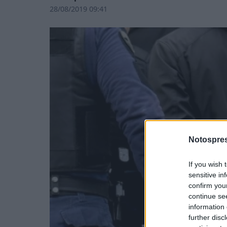
28/08/2019 09:41
Notospres
If you wish 
sensitive in
confirm you
continue se
information 
further disc