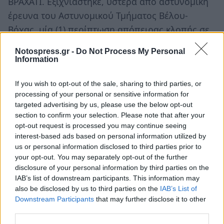
ΒΡΑΧΑΤΙ. Εξιχνιάστηκε, ύστερα από αστυνομική
έρευνα του Αστυνομικού Τμήματος Βέλου-
Βόχας, μία (1) περίπτωση απόπειρας κλοπής σε
επιχείρηση ημεδαπής, που είχε γίνει την
Notospress.gr -
Do Not Process My Personal
27.4.2019, στο Βραχάτι Κορινθίας. Για την
Information
υπόθεση αυτή, σχηματίσθηκε δικογραφία σε
If you wish to opt-out of the sale, sharing to third parties, or
βάρος τριών (3) ημεδαπών, ηλικίας 20, 22 και 28
processing of your personal or sensitive information for
ετών, αντίστοιχα, για απόπειρα κλοπής.
targeted advertising by us, please use the below opt-out
section to confirm your selection. Please note that after your
opt-out request is processed you may continue seeing
interest-based ads based on personal information utilized by
us or personal information disclosed to third parties prior to
your opt-out. You may separately opt-out of the further
disclosure of your personal information by third parties on the
IAB’s list of downstream participants. This information may
also be disclosed by us to third parties on the
IAB’s List of
Downstream Participants
that may further disclose it to other
third parties.