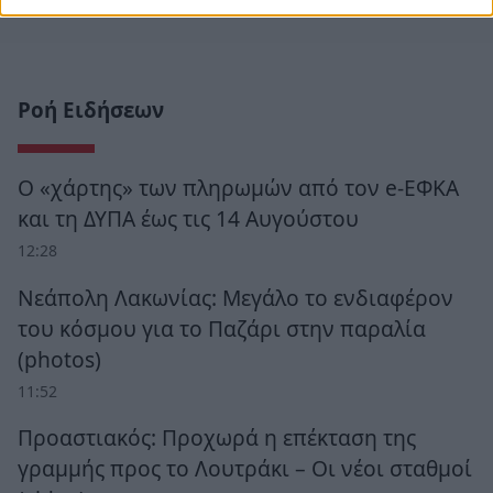
Ροή Ειδήσεων
Ο «χάρτης» των πληρωμών από τον e-ΕΦΚΑ
και τη ΔΥΠΑ έως τις 14 Αυγούστου
12:28
Νεάπολη Λακωνίας: Μεγάλο το ενδιαφέρον
του κόσμου για το Παζάρι στην παραλία
(photos)
11:52
Προαστιακός: Προχωρά η επέκταση της
γραμμής προς το Λουτράκι – Οι νέοι σταθμοί