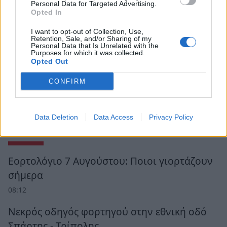
Personal Data for Targeted Advertising.
Opted In
I want to opt-out of Collection, Use,
Retention, Sale, and/or Sharing of my
Personal Data that Is Unrelated with the
Purposes for which it was collected.
Opted Out
CONFIRM
Data Deletion
Data Access
Privacy Policy
Ροή Ειδήσεων
Εορτολόγιο 7 Αυγούστου: Ποιοι γιορτάζουν
σήμερα
08:12
Νεκρός οδηγός φορτηγού στην εθνική οδό
Σπάρτης - Τρίπολης