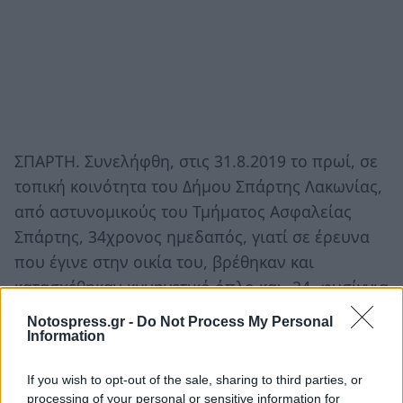
ΣΠΑΡΤΗ. Συνελήφθη, στις 31.8.2019 το πρωί, σε
τοπική κοινότητα του Δήμου Σπάρτης Λακωνίας,
από αστυνομικούς του Τμήματος Ασφαλείας
Σπάρτης, 34χρονος ημεδαπός, γιατί σε έρευνα
που έγινε στην οικία του, βρέθηκαν και
κατασχέθηκαν κυνηγετικό όπλο και -24- φυσίγγια
πυροβόλου όπλου, τα οποία κατείχε παράνομα.
Notospress.gr -
Do Not Process My Personal
Information
If you wish to opt-out of the sale, sharing to third parties, or
processing of your personal or sensitive information for