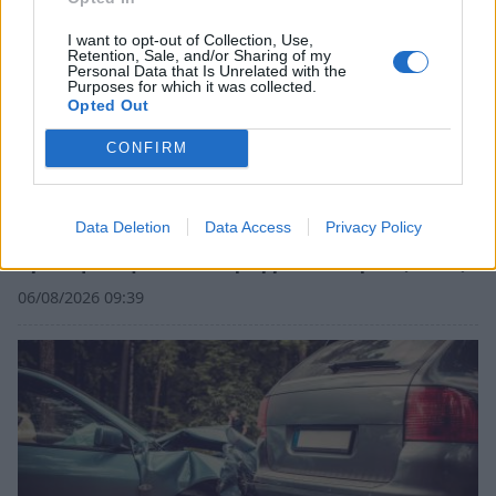
I want to opt-out of Collection, Use,
Retention, Sale, and/or Sharing of my
Personal Data that Is Unrelated with the
Purposes for which it was collected.
Opted Out
CONFIRM
Data Deletion
Data Access
Privacy Policy
Μεσσηνία: Διάσωση οικογένειας Γάλλων που
εγκλωβίστηκε στο Φαράγγι του Βυρού (video)
06/08/2026 09:39