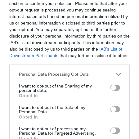
section to confirm your selection. Please note that after your
opt-out request is processed you may continue seeing
interest-based ads based on personal information utilized by
us or personal information disclosed to third parties prior to
your opt-out. You may separately opt-out of the further
disclosure of your personal information by third parties on the
IAB’s list of downstream participants. This information may
also be disclosed by us to third parties on the
IAB’s List of
Downstream Participants
that may further disclose it to other
third parties.
Personal Data Processing Opt Outs
I want to opt-out of the Sharing of my
personal data.
Μάνη: Πιάστηκε στα «πράσα» την ώρα που
Opted In
παραλάμβανε δέμα με ναρκωτικά
I want to opt-out of the Sale of my
06/08/2026 12:49
Personal Data.
Opted In
I want to opt-out of processing my
Personal Data for Targeted Advertising.
Opted In